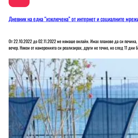
Дневник на една “изключена” от интернет и социалните мре
От 22.10.2022 до 02.11.2022 ме нямаше онлайн. Имах планове да си почина,
вечер. Някои от намеренията си реализирах, други не точно, но след 11 дни 