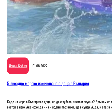
Извън София
01.08.2022
5-звездно морско изживяване с деца в България
Къде на море в България с деца, но да е хубаво, чисто и вкусно? Връщам се
екстри в него! Ако може да има и водни пързалки, ще е супер! А, да, и спа за