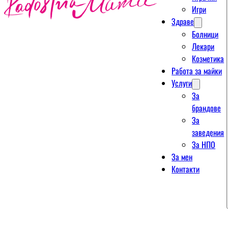
Игри
Здраве
Болници
Лекари
Козметика
Работа за майки
Услуги
За
брандове
За
заведения
За НПО
За мен
Контакти