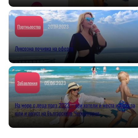
20.07.2023
Партньорства
Луксозна почивка на офертa
05.06.2023
Забавления
На море с деца през 2023 – кои хотели и места избрах за
юли и август на българското Черноморие