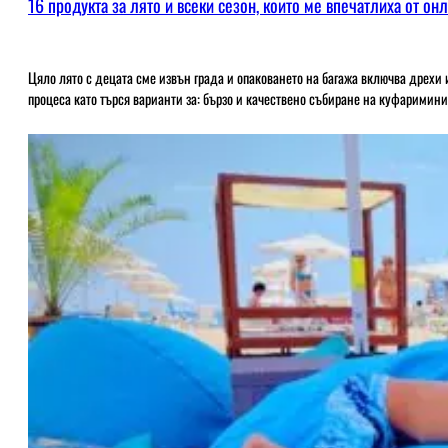
16 продукта за лято и всеки сезон, които ме впечатлиха от он
Цяло лято с децата сме извън града и опаковането на багажа включва дрехи
процеса като търся варианти за: бързо и качествено събиране на куфаримин