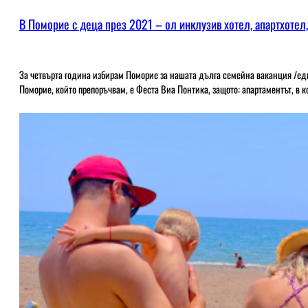
В Поморие с деца през 2021 – ол инклузив хотел, апартхотел,
За четвърта година избирам Поморие за нашата дълга семейна ваканция /един
Поморие, който препоръчвам, е Феста Виа Понтика, защото: апартаментът, в 