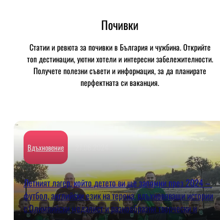
Почивки
Статии и ревюта за почивки в България и чужбина. Открийте
топ дестинации, уютни хотели и интересни забележителности.
Получете полезни съвети и информация, за да планирате
перфектната си ваканция.
27.06.2024
Вдъхновение
Летният лагер, който детето ви ще запомни през 2024 –
футбол, английски език на терена, вдъхновяващи истории
с Олимпийски медалист и разнообразни творчески и