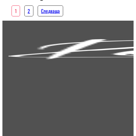
1
2
Следваща