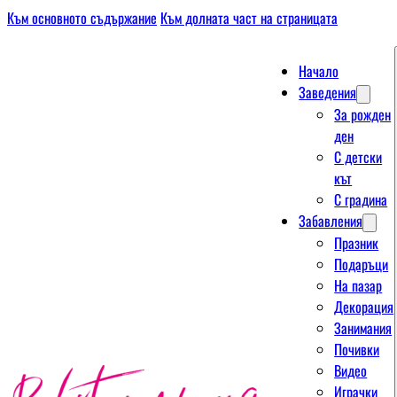
Към основното съдържание
Към долната част на страницата
Начало
Заведения
За рожден
ден
С детски
кът
С градина
Забавления
Празник
Подаръци
На пазар
Декорация
Занимания
Почивки
Видео
Играчки