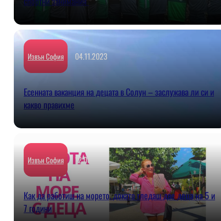
спортни занимания
04.11.2023
Извън София
Есенната ваканция на децата в Солун – заслужава ли си и
какво правихме
12.08.2023
Извън София
Как да работиш на морето, докато гледаш две деца на 5 и
7 години