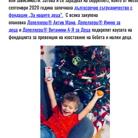
септември 2020 година започнаха
дългосрочно сътрудничество с
фондация „За нашите деца“.
С всяка закупена
опаковка
Допелхерц® Актив Мама
,
Допелхерц® Имуно за
деца
и
Допелхерц® Витамини А-Я за Деца
подкрепят каузата на
фондацията за превенция на изоставяне на бебета и малки деца.