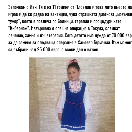
Започвам с Иви. Тя е на 11 години от Пловдив и това лято вместо да
играе и да се радва на ваканция, чува страшната диагноза „мозъчен
тумор“, която я повлича по болници, терапии и процедури като
“Кибернож”. Извършена е спешна операция в Токуда, следват
лечение, химио и лъчетерапия. Сега детето има нужда от 70 000 евр
за да замине за следваща операция в Хановер Германия. Към момен
са събрани над 25 000 евро, а всеки ден е важен.