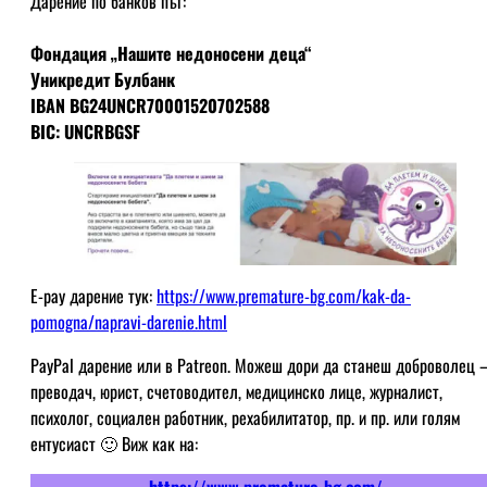
Дарение по банков път:
Фондация „Нашите недоносени деца“
Уникредит Булбанк
IBAN BG24UNCR70001520702588
BIC: UNCRBGSF
E-pay дарение тук:
https://www.premature-bg.com/kak-da-
pomogna/napravi-darenie.html
PayPal дарение или в Patreon. Можеш дори да станеш доброволец 
преводач, юрист, счетоводител, медицинско лице, журналист,
психолог, социален работник, рехабилитатор, пр. и пр. или голям
ентусиаст 🙂 Виж как на:
https://www.premature-bg.com/