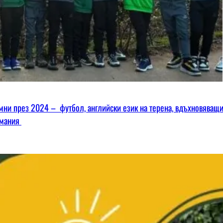
омни през 2024 – футбол, английски език на терена, вдъхновяващ
имания