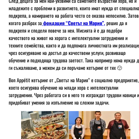
След децата за мен най-уязвими са самотните възрастни хора, но и
младежите с проблеми в развитието, които имат нужда от специалн
подкрепа, а намирането на работа често се оказва непосилно. Затов
когато разбрах за
фондация “Светът на Мария”,
реших да я
подкрепя и споделя повече за нея. Мисията й е да подобри
качеството на живот на хората с интелектуални затруднения и
техните семейства, както и да подпомага личностната им реализаци
чрез осигуряване на достъп до качествени услуги, развиващо
обучение и подходяща трудова заетост. Така например няма нужда 
ги съжаляваме, а можем да си поръчаме кетъринг от тях 🙂
Bon Appétit кетъринг от „Светът на Мария“ е социално предприятие,
което осигурява обучение на млади хора с интелектуални
затруднения. Чрез работата си в него те изграждат трудови навици 
придобиват умения за изпълнение на сложни задачи.