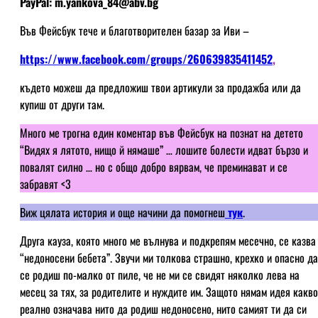
PayPal: m.yankova_84@abv.bg
Във Фейсбук тече и благотворителен базар за Иви –
https://www.facebook.com/groups/260639835411452
,
където можеш да предложиш твои артикули за продажба или да
купиш от други там.
Много ме трогна един коментар във Фейсбук на познат на детето
“Видях я лятото, нищо й нямаше” … лошите болести идват бързо и
повалят силно … но с общо добро вярвам, че преминават и се
забравят <3
Виж цялата история и още начини да помогнеш
тук
.
Друга кауза, която много ме вълнува и подкрепям месечно, се казва
“недоносени бебета”. Звучи ми толкова страшно, крехко и опасно да
се родиш по-малко от пиле, че не ми се свидят няколко лева на
месец за тях, за родителите и нуждите им. Защото нямам идея какво
реално означава нито да родиш недоносено, нито самият ти да си