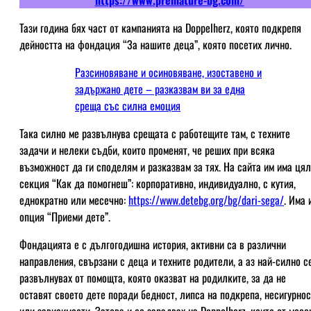
Тази година бях част от кампанията на Doppelherz, която подкрепя
дейността на фондация “За нашите деца”, която посетих лично.
Разсиновяване и осиновяване, изоставено и
задържано дете – разказвам ви за една
среща със силна емоция
Така силно ме развълнува срещата с работещите там, с техните
задачи и нелеки съдби, които променят, че реших при всяка
възможност да ги споделям и разказвам за тях. На сайта им има ця
секция “Как да помогнеш”: корпоративно, индивидуално, с кутия,
еднократно или месечно:
https://www.detebg.org/bg/dari-sega/
. Има 
опция “Приеми дете”.
Фондацията е с дългогодишна история, активни са в различни
направления, свързани с деца и техните родители, а аз най-силно с
развълнувах от помощта, която оказват на родилките, за да не
оставят своето дете поради бедност, липса на подкрепа, несигурнос
или зависимости. Затова и се зарадвах на Doppelherz, които от месе