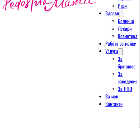
Игри
Здраве
Болници
Лекари
Козметика
Работа за майки
Услуги
За
брандове
За
заведения
За НПО
За мен
Контакти