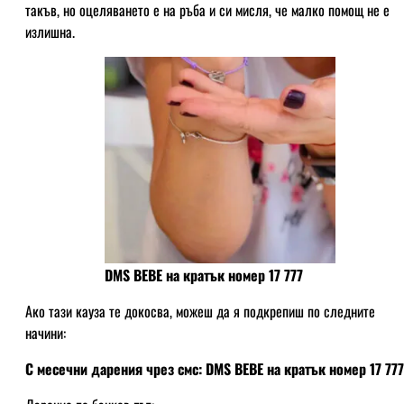
такъв, но оцеляването е на ръба и си мисля, че малко помощ не е
излишна.
DMS BEBE на кратък номер 17 777
Ако тази кауза те докосва, можеш да я подкрепиш по следните
начини:
С месечни дарения чрез смс: DMS BEBE на кратък номер 17 777