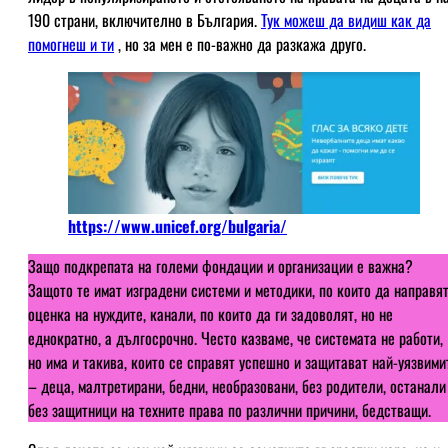
190 страни, включително в България.
Тук можеш да видиш как да
помогнеш и ти
, но за мен е по-важно да разкажа друго.
https://www.unicef.org/bulgaria/
Защо подкрепата на големи фондации и организации е важна?
Защото те имат изградени системи и методики, по които да направя
оценка на нуждите, канали, по които да ги задоволят, но не
еднократно, а дългосрочно. Често казваме, че системата не работи,
но има и такива, които се справят успешно и защитават най-уязвими
– деца, малтретирани, бедни, необразовани, без родители, останали
без защитници на техните права по различни причини, бедстващи.