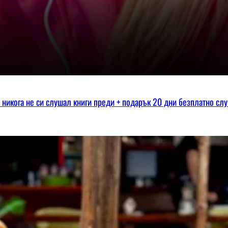
ко никога не си слушал книги преди + подарък 20 дни безплатно сл