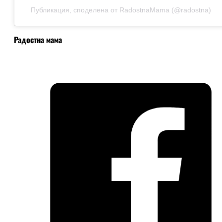
Публикация, споделена от RadostnaMama (@radostna)
Радостна мама