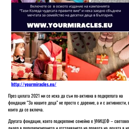
http://yourmiracles.eu/
През цялата 2021 ми се иска да съм по-активна в подкрепата на
фондация “За нашите деца” не просто с дарение, а и с активности, 
които да се включа.
Другата фондация, която подкрепяме семейно е УНИЦЕФ – светове
лидер в популяризирането и отстояването на правата на децата в н