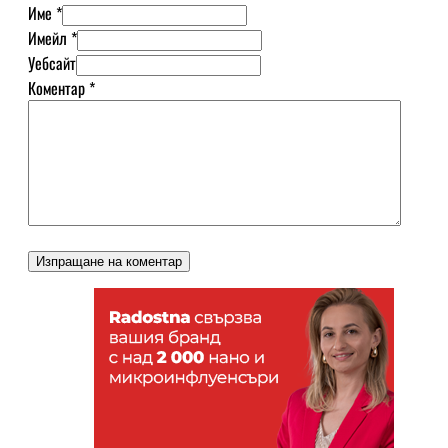
Име *
Имейл *
Уебсайт
Коментар
*