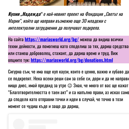
Кухня „Надежда“
е най-новият проект на Фондация „Светът на
Мария“, който ще направи възможно още 30 младежи с
интелектуални затруднения да получават подкрепа.
На сайта
https://mariasworld.org/bg/
можеш да видиш всички
техни дейности, да помогнеш като споделиш за тях, дариш средства
или станеш доброволец, стажант, да дариш време и труд. Виж
опциите тук:
https://mariasworld.org/bg/donations.html
Сигурна съм, че има още куп каузи, които е ценно, важно и хубаво да
се подкрепят. Нека всеки реши сам за себе си, дори и да не направ
нищо днес, имай предвид за утре 😉 Зная, че много от вас ще кажат
“Благотворителността е таен акт” и са напълно прави, аз исках сам
да споделя като отправни точки и идеи в случай, че точно в този
момент се чудиш къде и защо да дариш,