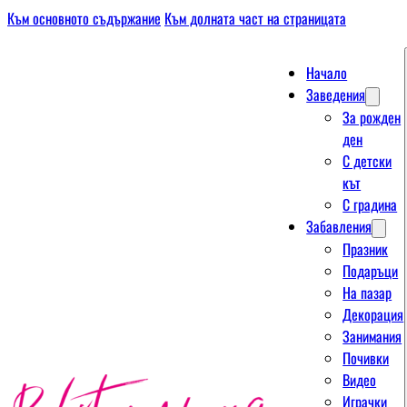
Към основното съдържание
Към долната част на страницата
Начало
Заведения
За рожден
ден
С детски
кът
С градина
Забавления
Празник
Подаръци
На пазар
Декорация
Занимания
Почивки
Видео
Играчки