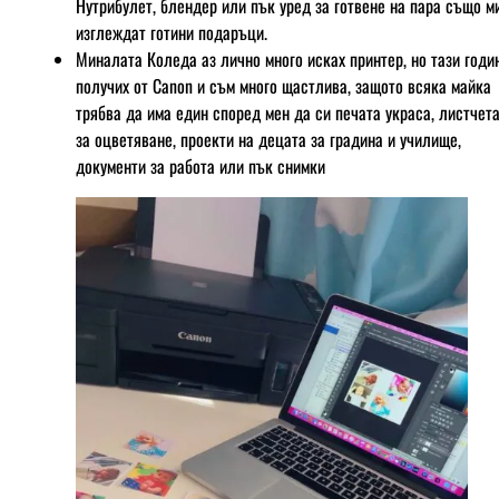
Нутрибулет, блендер или пък уред за готвене на пара също м
изглеждат готини подаръци.
Миналата Коледа аз лично много исках принтер, но тази годи
получих от Canon и съм много щастлива, защото всяка майка
трябва да има един според мен да си печата украса, листчет
за оцветяване, проекти на децата за градина и училище,
документи за работа или пък снимки