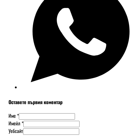
Оставете първия коментар
Име *
Имейл *
Уебсайт