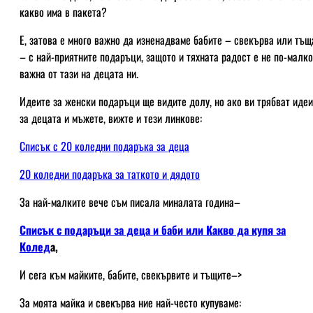
какво има в пакета?
Е, затова е много важно да изненадваме бабите – свекърва или тъщ
– с най-приятните подаръци, защото и тяхната радост е не по-малко
важна от тази на децата ни.
Идеите за женски подаръци ще видите долу, но ако ви трябват идеи
за децата и мъжете, вижте и тези линкове:
Списък с 20 коледни подаръка за деца
20 коледни подаръка за таткото и дядото
За най-малките вече съм писала миналата година–
Списък с подаръци за деца и баби или Какво да купя за
Колед
а,
И сега към майките, бабите, свекървите и тъщите–>
За моята майка и свекърва ние най-често купуваме: