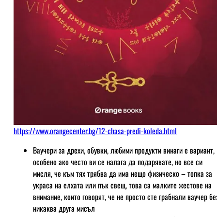
https://www.orangecenter.bg/12-chasa-predi-koleda.html
Ваучери за дрехи, обувки, любими продукти винаги е вариант,
особено ако често ви се налага да подарявате, но все си
мисля, че към тях трябва да има нещо физическо – топка за
украса на елхата или пък свещ, това са малките жестове на
внимание, които говорят, че не просто сте грабнали ваучер бе
никаква друга мисъл