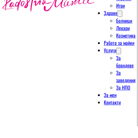
Игри
Здраве
Болници
Лекари
Козметика
Работа за майки
Услуги
За
брандове
За
заведения
За НПО
За мен
Контакти