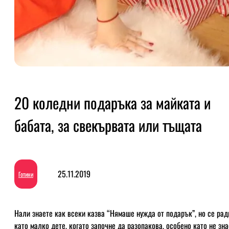
20 коледни подаръка за майката и
бабата, за свекървата или тъщата
25.11.2019
Готини
Нали знаете как всеки казва “Нямаше нужда от подарък”, но се рад
като малко дете, когато започне да разопакова, особено като не зна