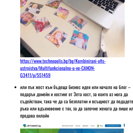
https://www.technopolis.bg/bg/Kombinirani-ofis-
ustrojstva/Multifunkcionalno-u-vo-CANON-
G3411/p/551459
или пък жест към бъдеща бизнес идея или начало на блог –
подарък домейн и хостинг от Зета хост, за които аз мога да
съдействам, така че да са безплатни и всъщност да подадет
ръка или вдъхновение с тях, за да започне жената да пише и
продава онлайн