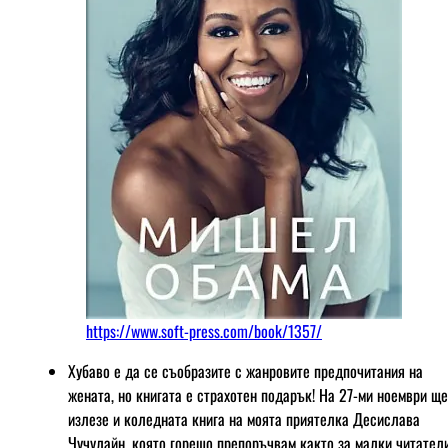
https://www.soft-press.com/book/1357/
Хубаво е да се съобразите с жанровите предпочитания на
жената, но книгата е страхотен подарък! На 27-ми ноември ще
излезе и коледната книга на моята приятелка Десислава
Чучулайн, която горещо препоръчвам както за малки читател