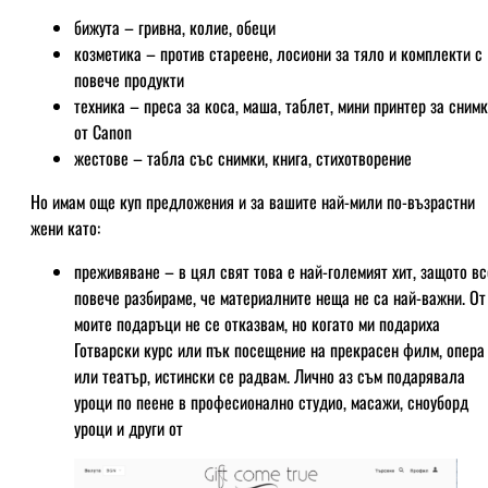
бижута – гривна, колие, обеци
козметика – против стареене, лосиони за тяло и комплекти с
повече продукти
техника – преса за коса, маша, таблет, мини принтер за сним
от Canon
жестове – табла със снимки, книга, стихотворение
Но имам още куп предложения и за вашите най-мили по-възрастни
жени като:
преживяване – в цял свят това е най-големият хит, защото вс
повече разбираме, че материалните неща не са най-важни. От
моите подаръци не се отказвам, но когато ми подариха
Готварски курс или пък посещение на прекрасен филм, опера
или театър, истински се радвам. Лично аз съм подарявала
уроци по пеене в професионално студио, масажи, сноуборд
уроци и други от