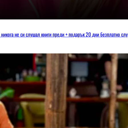
ко никога не си слушал книги преди + подарък 20 дни безплатно сл