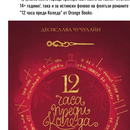
14+ години/, така и за истински фенове на фентъзи романите
“12 часа преди Коледа” от Orange Books: