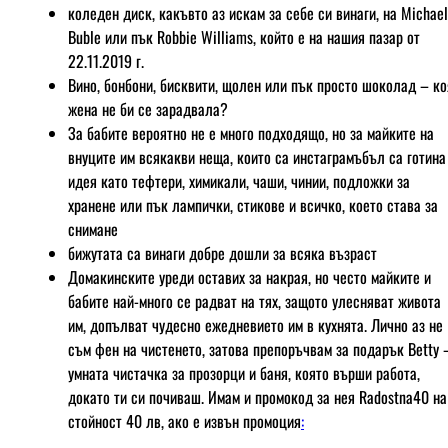
коледен диск, какъвто аз искам за себе си винаги, на Michael
Buble или пък Robbie Williams, който е на нашия пазар от
22.11.2019 г.
Вино, бонбони, бисквити, щолен или пък просто шоколад – ко
жена не би се зарадвала?
За бабите вероятно не е много подходящо, но за майките на
внуците им всякакви неща, които са инстаграмъбъл са готина
идея като тефтери, химикали, чаши, чинии, подложки за
хранене или пък лампички, стикове и всичко, което става за
снимане
бижутата са винаги добре дошли за всяка възраст
Домакинските уреди оставих за накрая, но често майките и
бабите най-много се радват на тях, защото улесняват живота
им, допълват чудесно ежедневието им в кухнята. Лично аз не
съм фен на чистенето, затова препоръчвам за подарък Betty 
умната чистачка за прозорци и баня, която върши работа,
докато ти си почиваш. Имам и промокод за нея Radostna40 на
стойност 40 лв, ако е извън промоция
: