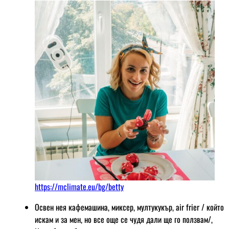
https://mclimate.eu/bg/betty
Освен нея кафемашина, миксер, мултукукър, air frier / който
искам и за мен, но все още се чудя дали ще го ползвам/,