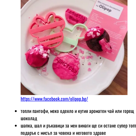
https://www.facebook.com/olipop.bg/
топли пантофи, меко одеяло и кутия ароматен чай или горещ
шоколад
шапка, шал и ръкавици за мен винаги ще си остане супер топ
подарък с мисъл за човека и неговото здраве