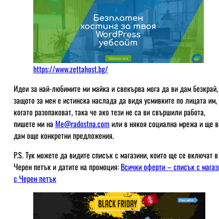
https://www.zettahost.bg/
Идеи за най-любимите ми майка и свекърва мога да ви дам безкрай,
защото за мен е истинска наслада да видя усмивките по лицата им,
когато разопаковат, така че ако тези не са ви свършили работа,
пишете ми на
Me@radostna.com
или в някоя социална мрежа и ще в
дам още конкретни предложения.
P.S. Тук можете да видите списък с магазини, които ще се включат в
Черен петък и датите на промоция:
Всички оферти – списък с магаз
с Черен петък