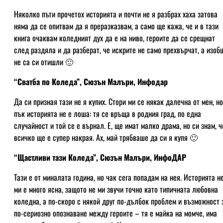
Няколко пъти прочетох историята и почти не я разбрах хаха затова
няма да се опитвам да я преразказвам, а само ще кажа, че и в тази
книга очаквам коледният дух да е на ниво, героите да се срещнат
след раздяла и да разберат, че искрите не само прехвърчат, а изоб
не са си отишли 🙂
“Сватба по Коледа”, Сюзън Малъри, Инфодар
Да си призная тази не я купих. Стори ми се някак далечна от мен, но
пък историята не е лоша: тя се връща в родния град, по една
случайност и той се е върнал. Е, ще имат малко драма, но си знам, ч
всичко ще е супер накрая. Ах, май трябваше да си я купя 🙂
“Щастливи тази Коледа”, Сюзън Малъри, ИнфоДАР
Тази е от миналата година, но чак сега попадам на нея. Историята н
ми е много ясна, защото не ми звучи точно като типичната любовна
коледна, а по-скоро с някой друг по-дълбок проблем и възможност 
по-сериозно опознаване между героите – тя е майка на момче, има