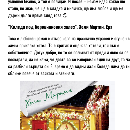
успешен бизнес, а той е полицай. И после – нямам идея какво ще
стане, но знам, че ще е сладко и миличко, ще има любов и ще ме
държи дълго време след това 🙂
“Коледа под боровинковия залез”, Холи Мартин, Ера
Това е любовен роман в атмосфера на празнично украсен и сгушен в
зимна приказка хотел. Тя е критик и оценява хотели, той пък е
собственикът. Дотук добре, но те се познават от преди и явно са се
поскарали, да не кажа, че доста са се изнервили един на друг, та ч
са разбили сърцата си. Е, време е да видим дали Коледа няма да ги
сближи повече от всякога и завинаги.