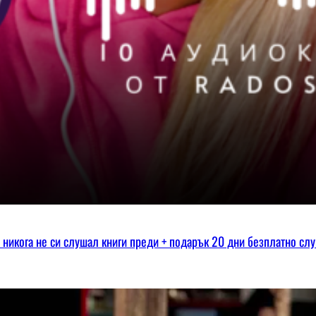
ко никога не си слушал книги преди + подарък 20 дни безплатно сл