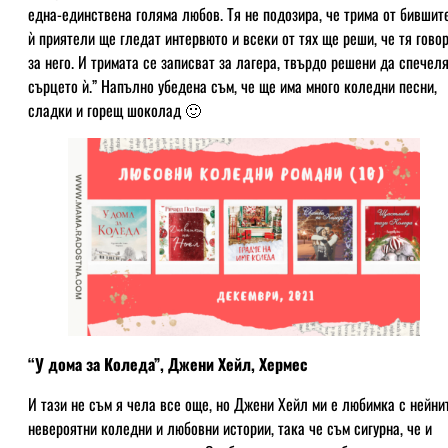
една-единствена голяма любов. Тя не подозира, че трима от бившит
ѝ приятели ще гледат интервюто и всеки от тях ще реши, че тя гово
за него. И тримата се записват за лагера, твърдо решени да спечел
сърцето ѝ.” Напълно убедена съм, че ще има много коледни песни,
сладки и горещ шоколад 🙂
“У дома за Коледа”, Джени Хейл, Хермес
И тази не съм я чела все още, но Джени Хейл ми е любимка с нейни
невероятни коледни и любовни истории, така че съм сигурна, че и