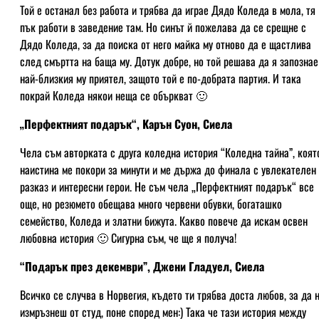
Той е останал без работа и трябва да играе Дядо Коледа в мола, тя
пък работи в заведение там. Но синът й пожелава да се срещне с
Дядо Коледа, за да поиска от него майка му отново да е щастлива
след смъртта на баща му. Дотук добре, но той решава да я запознае
най-близкия му приятел, защото той е по-добрата партия. И така
покрай Коледа някои неща се объркват 🙂
„Перфектният подарък“, Карън Суон, Сиела
Чела съм авторката с друга коледна история “Коледна тайна”, коят
наистина ме покори за минути и ме държа до финала с увлекателен
разказ и интересни герои. Не съм чела „Перфектният подарък“ все
още, но резюмето обещава много червени обувки, богаташко
семейство, Коледа и златни бижута. Какво повече да искам освен
любовна история 🙂 Сигурна съм, че ще я получа!
“Подарък през декември”, Джени Гладуел, Сиела
Всичко се случва в Норвегия, където ти трябва доста любов, за да 
измръзнеш от студ, поне според мен:) Така че тази история между