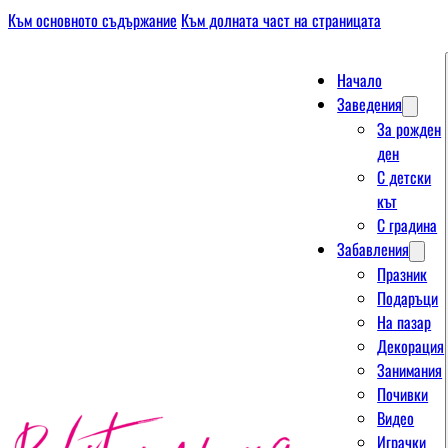
Към основното съдържание
Към долната част на страницата
Начало
Заведения
За рожден
ден
С детски
кът
С градина
Забавления
Празник
Подаръци
На пазар
Декорация
Занимания
Почивки
Видео
Играчки