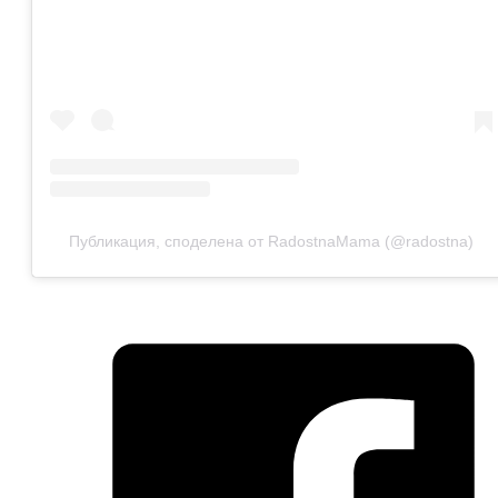
Публикация, споделена от RadostnaMama (@radostna)