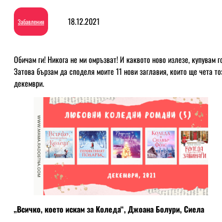
18.12.2021
Забавления
Обичам ги! Никога не ми омръзват! И каквото ново излезе, купувам го
Затова бързам да споделя моите 11 нови заглавия, които ще чета то
декември.
„Всичко, което искам за Коледа“, Джоана Болури, Сиела