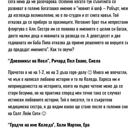
сега няма да ме разочарова. Особено когато тук събитията се
развиват в голямо богаташко имение и “новият й шеф – Робърт, мо
да изглежда великолепно, но е по-студен и от снега навън. Той
отказва да се прибере за празниците. Неговият брат пък непрестанн
флиртува с Али. Сестра им се появява в имението с целия си багаж,
двете малки деца и новината за развода си. А деветдесет и две
годишната им баба Пипа отказва да приеме решението на внуците с
да продадат имението”. Как ти звучи?
“Дневникът на Ноел”, Ричард Пол Еванс, Сиела
Прочетох я не на 1-2, но на 3 дъха горе-долу 🙂 Много ме впечатли,
че мъж е написал любовна история и то по Коледа. Хареса ми и
непринудеността на историята, която на първо четене може да се
стори безумна, но на практика според мен точно така се случват
истински любовните истории. Той е писател, тя е съкратена
медицинска сестра, я да видим какво ще стане после в големия сня
на Солт Лейк Сити 🙂
“Градче на име Коледа”, Холи Мартин, Ера