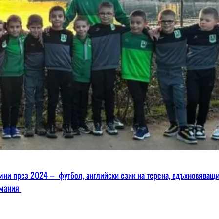
омни през 2024 – футбол, английски език на терена, вдъхновяващ
имания