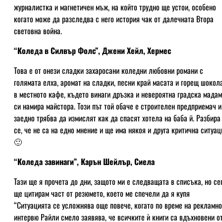
журналистка и магнетичен мъж, на който трудно ще устои, особено
когато може да разследва с него история чак от далечната Втора
световна война.
“Коледа в Силвър Фолс”, Джени Хейл, Хермес
Това е от онези сладки захаросани коледни любовни романи с
голямата елха, аромат на сладки, песни край масата и горещ шокол
в местното кафе, където винаги дръзка и невероятна градска мада
си намира майстора. Този път той обаче е строителен предприемач и
заедно трябва да измислят как да спасят хотела на баба й. Разбира
се, че не са на едно мнение и ще има някоя и друга критична ситуац
🙂
“Коледа завинаги”, Карън Шейлър, Сиела
Тази ще я прочета до дни, защото ми е следващата в списъка, но се
ще цитирам част от резюмето, което ме спечели да я купя
“Ситуацията се усложнява още повече, когато по време на рекламно
интервю Райли смело заявява, че всичките ѝ книги са вдъхновени о