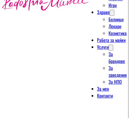
Игри
Здраве
Болници
Лекари
Козметика
Работа за майки
Услуги
За
брандове
За
заведения
За НПО
За мен
Контакти