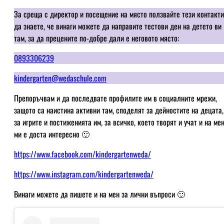
За среща с директор и посещение на място ползвайте тези контакти
да знаете, че винаги можете да направите тестови ден на детето ви
там, за да прецените по-добре дали е неговото място:
0893306239
kindergarten@wedaschule.com
Препоръчвам и да последвате профилите им в социалните мрежи,
защото са наистина активни там, споделят за дейностите на децата,
за игрите и постиженията им, за всичко, което творят и учат и на ме
ми е доста интересно 🙂
https://www.facebook.com/kindergartenweda/
https://www.instagram.com/kindergartenweda/
Винаги можете да пишете и на мен за лични въпроси 🙂