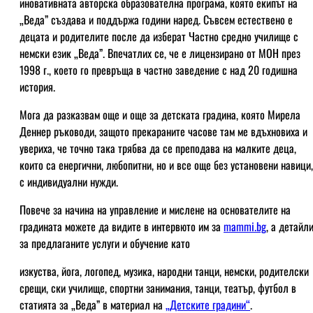
иновативната авторска образователна програма, която екипът на
„Веда” създава и поддържа години наред. Съвсем естествено е
децата и родителите после да изберат Частно средно училище с
немски език „Веда”. Впечатлих се, че е лицензирано от МОН през
1998 г., което го превръща в частно заведение с над 20 годишна
история.
Мога да разказвам още и още за детската градина, която Мирела
Деннер ръководи, защото прекараните часове там ме вдъхновиха и
увериха, че точно така трябва да се преподава на малките деца,
които са енергични, любопитни, но и все още без установени навици,
с индивидуални нужди.
Повече за начина на управление и мислене на основателите на
градината можете да видите в интервюто им за
mammi.bg
, а детайл
за предлаганите услуги и обучение като
изкуства, йога, логопед, музика, народни танци, немски, родителски
срещи, ски училище, спортни занимания, танци, театър, футбол в
статията за „Веда” в материал на
„Детските градини“
.