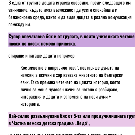
В една от групите децата играеха свободно, преди следващото им
занимание, където имах възможност да усетя спокойната и
балансирана среда, както и да видя децата в реална комуникация
помежду им.
Супер впечатлена бях и от групата, в която учителката четеше
пасаж по пасаж немска приказка
,
спираше и питаше децата например
Кое животно е направило това”, повтаряше думата на
немски, а всички в хор казваха животното на български
език. Така премина четенето на цялата история, което
лично за мен е чудесен начин за четене с разбиране,
интеракция с децата и запомняне на нови думи +
историята.
Най-силно развълнувана бях от 5-та или предучилищната гру
в Частна немска детска градина „Веда“,
където децата изучаваха немската азбука с песни, въпроси и