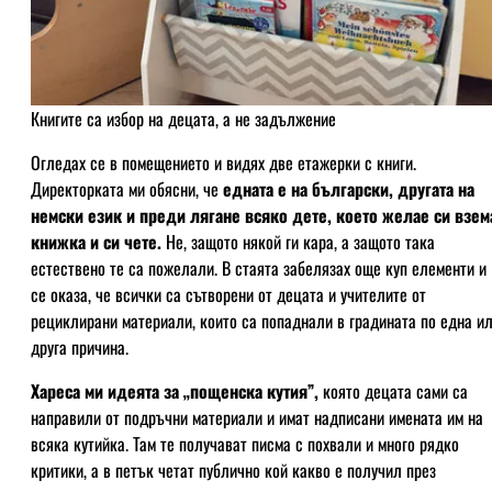
Книгите са избор на децата, а не задължение
Огледах се в помещението и видях две етажерки с книги.
Директорката ми обясни, че
едната е на български, другата на
немски език и преди лягане всяко дете, което желае си взем
книжка и си чете.
Не, защото някой ги кара, а защото така
естествено те са пожелали. В стаята забелязах още куп елементи и
се оказа, че всички са сътворени от децата и учителите от
рециклирани материали, които са попаднали в градината по една и
друга причина.
Хареса ми идеята за „пощенска кутия”,
която децата сами са
направили от подръчни материали и имат надписани имената им на
всяка кутийка. Там те получават писма с похвали и много рядко
критики, а в петък четат публично кой какво е получил през