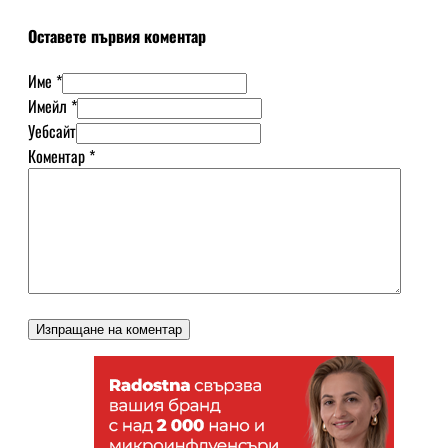
Оставете първия коментар
Име *
Имейл *
Уебсайт
Коментар
*