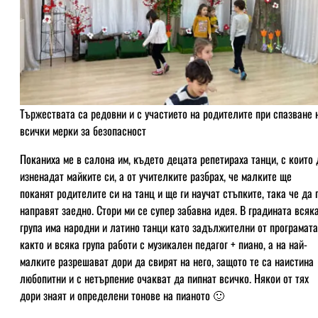
Тържествата са редовни и с участието на родителите при спазване 
всички мерки за безопасност
Поканиха ме в салона им, където децата репетираха танци, с които 
изненадат майките си, а от учителките разбрах, че малките ще
поканят родителите си на танц и ще ги научат стъпките, така че да 
направят заедно. Стори ми се супер забавна идея. В градината всяк
група има народни и латино танци като задължителни от програмата
както и всяка група работи с музикален педагог + пиано, а на най-
малките разрешават дори да свирят на него, защото те са наистина
любопитни и с нетърпение очакват да пипнат всичко. Някои от тях
дори знаят и определени тонове на пианото 🙂