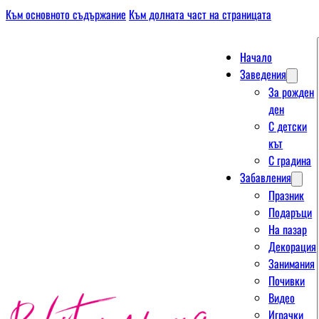
Към основното съдържание
Към долната част на страницата
Начало
Заведения
За рожден
ден
С детски
кът
С градина
Забавления
Празник
Подаръци
На пазар
Декорация
Занимания
Почивки
Видео
Играчки