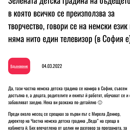
Зелената детска градина на бъдещето
в която всичко се преизползва за
творчество, говори се на немски език 
няма нито един телевизор (в София е
04.03.2022
Вдъхновение
Да, тази частна немска детска градина се намира в София, съвсем
достъпна е, а децата, родителите и екипът й работят, обучават се и 
забавляват заедно. Нека ви разкажа по-детайлно 🙂
Преди около месец се срещнах за първи път с Мирела Деннер,
директор на Частна немска детска градина „Веда“ на среща в
кабинета й. Бях впечатлена от целия ни разговор за програмата, за