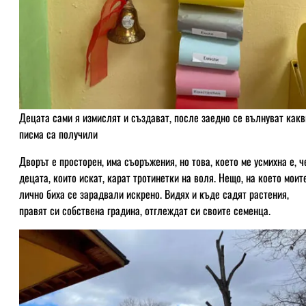
Децата сами я измислят и създават, после заедно се вълнуват какв
писма са получили
Дворът е просторен, има съоръжения, но това, което ме усмихна е, ч
децата, които искат, карат тротинетки на воля. Нещо, на което моит
лично биха се зарадвали искрено. Видях и къде садят растения,
правят си собствена градина, отглеждат си своите семенца.