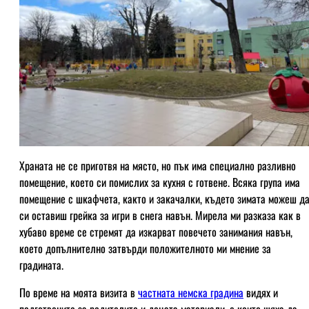
Храната не се приготвя на място, но пък има специално разливно
помещение, което си помислих за кухня с готвене. Всяка група има
помещение с шкафчета, както и закачалки, където зимата можеш д
си оставиш грейка за игри в снега навън. Мирела ми разказа как в
хубаво време се стремят да изкарват повечето занимания навън,
което допълнително затвърди положителното ми мнение за
градината.
По време на моята визита в
частната немска градина
видях и
подготвените за родителите и децата материали, с които щяха да