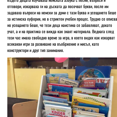
отговори, изкарваха ги на дъската да посочват букви, после им
задаваха въпроси на немски за думи с тази буква и усещането беше
за истинска еуфория, но в стриктен учебен процес. Трудно се описва
но усещането беше, че тези деца наистина се забавляват, докато
учат, а и на практика се вижда как знаят материала. Веднага след
този час имаха свободно време за игра, в което видях как изкарват
всякакви игри за развиване на въобржение и мисъл, като
конструктори и друг тип занимания.