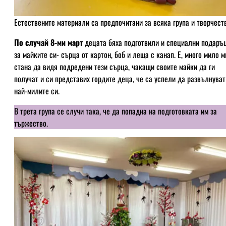
Естествените материали са предпочитани за всяка група и творчест
По случай 8-ми март
децата бяха подготвили и специални подаръ
за майките си- сърца от картон, боб и леща с канап. Е, много мило м
стана да видя подредени тези сърца, чакащи своите майки да ги
получат и си представих гордите деца, че са успели да развълнуват
най-милите си.
В трета група се случи така, че да попадна на подготовката им за
тържество.