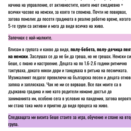
начина на управление, от активностите, които имат ежедневно +
всички часове на немски, за която тя спомена. Почти не повярвах,
затова помолих да посетя градината в реално работно време, когато
5-те групи са активни и мога да видя всичко на живо.
Започнах с най-малките.
Влизам в групата и какво да видя,
полу-бебета, полу-дечица пея
на немски
. Заслушах се да не би да греша, но не грешах. Немски си
беше, с пиано и настроение. Децата на по 1.6-2.6 години ритмично
тактуваха, докато някои дори и танцуваха в ритъма на песничката.
Музикалният педагог превключи на българска песен и децата отнов
запяха и запляскаха. Чак не ми се вярваше. Все пак моите са в
държавна градина и ние като родители нямаме достъп до
заниманията им, особено сега в условия на пандемия, затова вероят
ми стана така мило и приятно да видя процеса на живо.
Следващата ми визита беше стаите за игра, обучение и спане на вто
група.