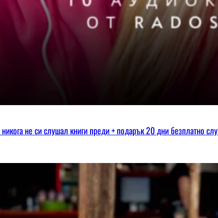
ко никога не си слушал книги преди + подарък 20 дни безплатно сл