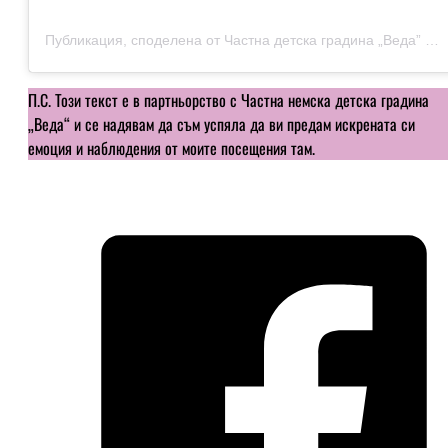
Публикация, споделена от Частна детска градина „Веда” (@kindergartenweda)
П.С. Този текст е в партньорство с Частна немска детска градина
„Веда“ и се надявам да съм успяла да ви предам искрената си
емоция и наблюдения от моите посещения там.