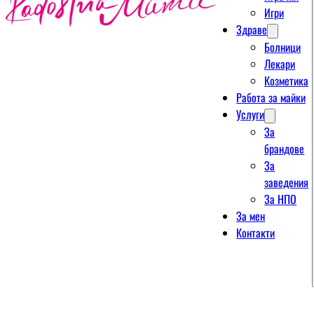
Игри
Здраве
Болници
Лекари
Козметика
Работа за майки
Услуги
За
брандове
За
заведения
За НПО
За мен
Контакти