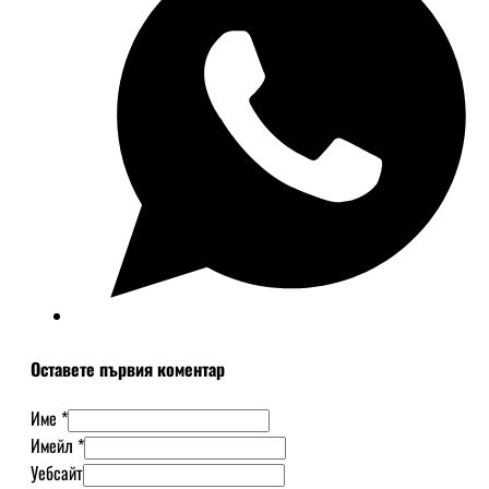
Оставете първия коментар
Име *
Имейл *
Уебсайт