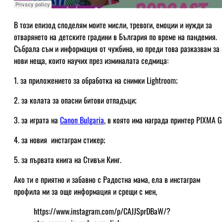
В този епизод споделям моите мисли, тревоги, емоции и нужди за
отварянето на детските градини в България по време на пандемия.
Събрала съм и информация от чужбина, но преди това разказвам за
нови неща, които научих през изминалата седмица:
1. за приложението за обработка на снимки Lightroom;
2. за колата за опасни битови отпадъци;
3. за играта на
Canon Bulgaria
, в която има награда принтер PIXMA G
4. за новия инстаграм стикер;
5. за първата книга на Стивън Кинг.
Ако ти е приятно и забавно с Радостна мама, ела в инстаграм
профила ми за още информация и срещи с мен,
https://www.instagram.com/p/CAJJSprDBaW/?