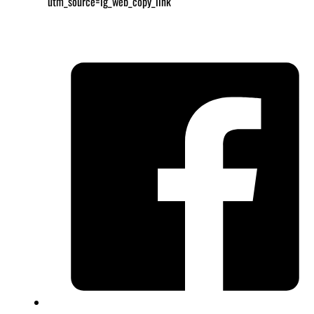
utm_source=ig_web_copy_link