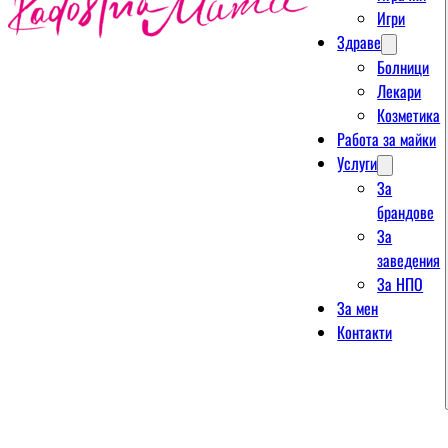
Игри
Здраве
Болници
Лекари
Козметика
Работа за майки
Услуги
За
брандове
За
заведения
За НПО
За мен
Контакти