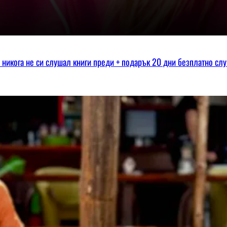
ко никога не си слушал книги преди + подарък 20 дни безплатно сл