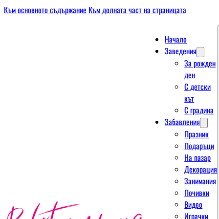
Към основното съдържание
Към долната част на страницата
Начало
Заведения
За рожден
ден
С детски
кът
С градина
Забавления
Празник
Подаръци
На пазар
Декорация
Занимания
Почивки
Видео
Играчки