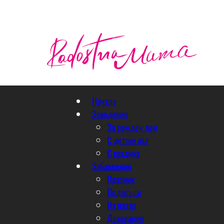
Начало
Заведения
За рожден ден
С детски кът
С градина
Забавления
Празник
Подаръци
На пазар
Декорация