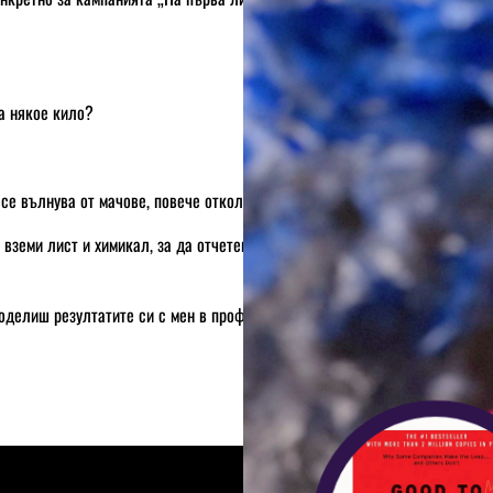
ла някое кило?
 се вълнува от мачове, повече отколкото за теб?
и вземи лист и химикал, за да отчетеш резултата си и накрая ще разбер
споделиш резултатите си с мен в профила ми
www.instagram.com/radostna