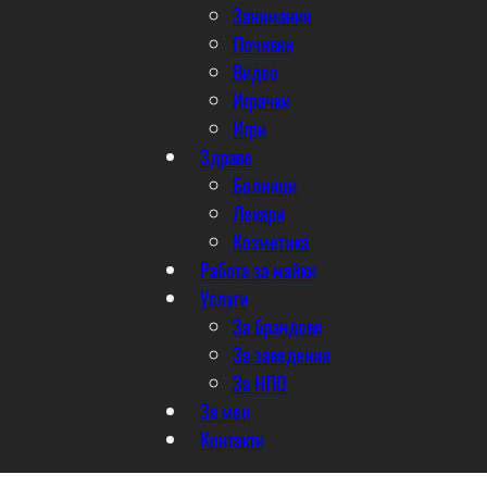
Занимания
Почивки
Видео
Играчки
Игри
Здраве
Болници
Лекари
Козметика
Работа за майки
Услуги
За брандове
За заведения
За НПО
За мен
Контакти