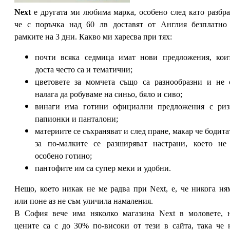
Next
е другата ми любима марка, особено след като разбра
че с поръчка над 60 лв доставят от Англия безплатно
рамките на 3 дни. Какво ми харесва при тях:
почти всяка седмица имат нови предложения, кои
доста често са и тематични;
цветовете за момчета също са разнообразни и не 
налага да робуваме на синьо, бяло и сиво;
винаги има готини официални предложения с риз
папионки и панталони;
материите се съхраняват и след пране, макар че бодита
за по-малките се разширяват настрани, което не
особено готино;
пантофите им са супер меки и удобни.
Нещо, което никак не ме радва при Next, е, че никога ня
или поне аз не съм уличила намаления.
В София вече има няколко магазина Next в моловете, 
цените са с до 30% по-високи от тези в сайта, така че 