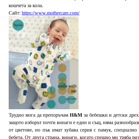
кошчета за кола.
Сайт:
https://www.mothercare.com/
Трудно мога да препоръчам
H&M
за бебешки и детски дрех
защото изборът почти винаги е един и същ, няма разнообраз
от цветове, но пък имат хубава серия с памук, специално 
бебета. От друга страна, винаги, когато спешно ми тряба риз