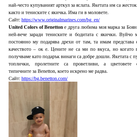
най-често купуваният арткул за яслата. Якетата им са жесток
както и тениските с якичка. Има ги в моловете.
Сайт:
https://www.originalmarines.com/bg_en/
United Colors of Benetton
е друга любима моя марка за Боян
ней-вече заради тениските и бодитата с якички. Вуйчо 
постоянно му подарява дрехи от там, та имам представа 
качеството – ок е. Цените не са ми по вкуса, но когато 
получваме като подарък винаги са добре дошли. Якетата с п
топлички, пролетните са проветливи, а цветовете 
типичните за Benetton, което искрено ме радва.
Сайт:
https://bg.benetton.com/