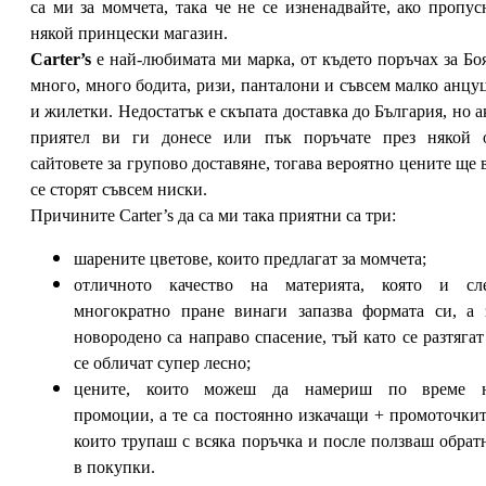
са ми за момчета, така че не се изненадвайте, ако пропус
някой принцески магазин.
Carter’s
е най-любимата ми марка, от където поръчах за Бо
много, много бодита, ризи, панталони и съвсем малко анцу
и жилетки. Недостатък е скъпата доставка до България, но а
приятел ви ги донесе или пък поръчате през някой 
сайтовете за групово доставяне, тогава вероятно цените ще 
се сторят съвсем ниски.
Причините Carter’s да са ми така приятни са три:
шарените цветове, които предлагат за момчета;
отличното качество на материята, която и сл
многократно пране винаги запазва формата си, а 
новородено са направо спасение, тъй като се разтягат
се обличат супер лесно;
цените, които можеш да намериш по време 
промоции, а те са постоянно изкачащи + промоточкит
които трупаш с всяка поръчка и после ползваш обрат
в покупки.