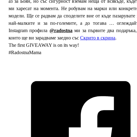
аз за Боян, но със сигурност вземам неща от всякъде, къде
ми харесат на момента. Не робувам на марки или конкрет
модели. Ще се радвам да споделите вие от къде пазарувате 
най-малките и за по-големите, а до тогава … оглеждай
Instagram профила
@radostna
ми за първите два подаръка,
които ще ви зарадваме заедно със
Скрито в скрина
.
The first GIVEAWAY is on its way!
#RadostnaMama