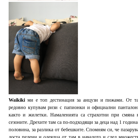
Waikiki
ми е топ дестинация за анцузи и пижами. От т
редовно купувам ризи с папионки и официални панталон
както и жилетки. Намаленията са страхотни при смяна 
сезоните. Дрехите там са по-подходящи за деца над 1 година
половина, за разлика от бебешките. Спомням си, че пазарув
доста пелени и одеялца от там в началото и след множест