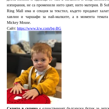
изпирания, не са променили нито цвят, нито материя. В Sof
Ring Mall има и секция за текстил, където продават халат
хавлии и чаршафи за най-малките, а в момента темата
Mickey Mouse.
Сайт:
https://www.lcw.com/bg-BG
Скрито в скрина
e единственият български бутик за детс