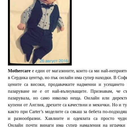
Mothercare
е един от магазините, които са ми най-неприят
в Сердика център, но пък онлайн има супер находки. В Соф
цените са високи, продавачките надменни и усещането 
пазаруване не е от най-вълнуващите. Признавам, че с
пазарувала, но само няколко неща. Онлайн или директ
купени от Англия, дрехите са качествни и мекички. Но и ту
както при Carter’s моделите са сякаш за бебета по-подходя
и разнообразни. Хавлиите и одеялата са просто чудн
Онлайн почти винаги има супер намаления на играчки