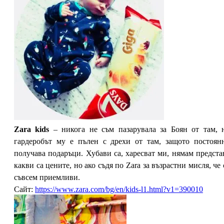
Zara kids
– никога не съм пазарувала за Боян от там, 
гардеробът му е пълен с дрехи от там, защото постоян
получава подаръци. Хубави са, харесват ми, нямам предста
какви са цените, но ако съдя по Zara за възрастни мисля, че 
съвсем приемливи.
Сайт:
https://www.zara.com/bg/en/kids-l1.html?v1=390010