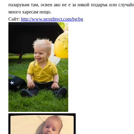
пазарувам там, освен ако не е за някой подарък или случай
много харесам нещо.
Сайт:
http://www.nextdirect.com/bg/bg