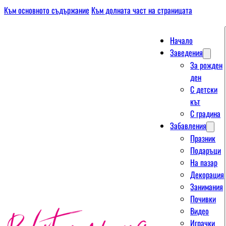
Към основното съдържание
Към долната част на страницата
Начало
Заведения
За рожден
ден
С детски
кът
С градина
Забавления
Празник
Подаръци
На пазар
Декорация
Занимания
Почивки
Видео
Играчки