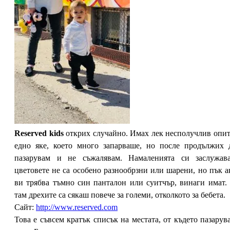
Reserved kids
открих случайно. Имах лек несполучлив опит
едно яке, което много запарваше, но после продължих 
пазарувам и не съжалявам. Намаленията си заслужава
цветовете не са особено разнообрзни или шарени, но пък а
ви трябва тъмно син панталон или суитчър, винаги имат.
там дрехите са сякаш повече за големи, отколкото за бебета.
Сайт:
http://www.reserved.com
Това е съвсем кратък списък на местата, от където пазарув