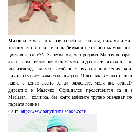
Малчеко
е магазинът рай за бебета – бодита, пижами и ми
костюмчета. И всички те на безумни цени, но пък моделите
цветовете са УАУ. Харесва ми, че продават Mamasandpapas
ако пазарувате чат пат от там, може и да не е така скъпо, как
ми изглежда на мен, особено с някакви намаления, кои
лично аз много рядко съм виждала. И все пак ако имате пово
пари, с които лесно за да разделете, моля ви, отивай
директно в Малечко. Официален представител са и 
Maclaren – количка, без която майките трудно оцеляват сл
първата година.
Сайт:
http://www.babylifemalechko.com/