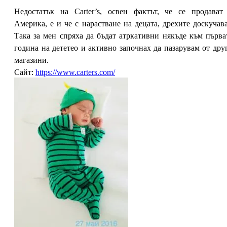
Недостатък на Carter’s, освен фактът, че се продават
Америка, е и че с нарастване на децата, дрехите доскучава
Така за мен спряха да бъдат атркативни някъде към първа
година на дететео и активно започнах да пазарувам от дру
магазини.
Сайт:
https://www.carters.com/