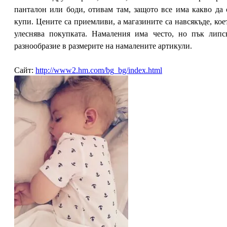
панталон или боди, отивам там, защото все има какво да 
купи. Цените са приемливи, а магазините са навсякъде, кое
улеснява покупката. Намаления има често, но пък липс
разнообразие в размерите на намалените артикули.
Сайт:
http://www2.hm.com/bg_bg/index.html