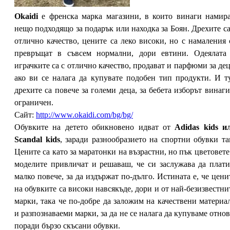
Okaidi
е френска марка магазини, в които винаги намир
нещо подходящо за подарък или находка за Боян. Дрехите са
отлично качество, цените са леко високи, но с намаления 
превръщат в съвсем нормални, дори евтини. Одеялата
играчките са с отлично качество, продават и парфюми за дец
ако ви се налага да купувате подобен тип продукти. И т
дрехите са повече за големи деца, за бебета изборът винаги
ограничен.
Сайт:
http://www.okaidi.com/bg/bg/
Обувките на детето обикновено идват от
Adidas kids и
Scandal kids
, заради разнообразието на спортни обувки та
Цените са като за маратонки на възрастни, но пък цветовете
моделите привличат и решаваш, че си заслужава да плат
малко повече, за да издържат по-дълго. Истината е, че цени
на обувките са високи навсякъде, дори и от най-безизвестни
марки, така че по-добре да заложим на качествени материа
и разпознаваеми марки, за да не се налага да купуваме отнов
поради бързо скъсани обувки.