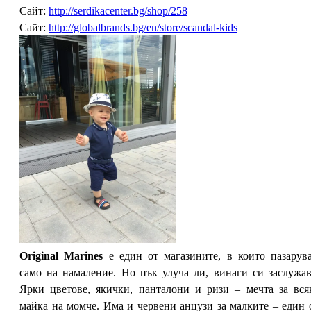
Сайт:
http://serdikacenter.bg/shop/258
Сайт:
http://globalbrands.bg/en/store/scandal-kids
Original Marines
е един от магазините, в които пазарув
само на намаление. Но пък улуча ли, винаги си заслужав
Ярки цветове, якички, панталони и ризи – мечта за вся
майка на момче. Има и червени анцузи за малките – един 