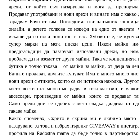
дрехи, от който съм пазарувала и мога да препоръча
Продават употрябвани и нови дрехи и винаги има с какво 
зарадвам Боян от там. Последният път напълних кошница
онлайн, а детето толкова се изкефи на едно от якетата, 
искаше да го носи нон-стоп в нас. Хубавото е, че купув
супер марки на мега ниски цени. Някои майки им
предръзсъдици да пазаруват изпозлвани дрехи, но ням
проблем да ги вземат от други майки. Така че концепцията 
бутика е точно такава – от майки за майки, от деца за дец
Едните продават, другите купуват. Има и много много чис
нови дрехи с етикети, които са си истинска находка. Другот
което всеки път много ме радва в този магазин, е малки
аксесоари, произведени от майки, които се продават та
Само преди дни се сдобих с мега сладка диадема от ед
такава майка.
Както споменах, Скрито в скрина ми е любимо място 
пазаруване, за това и избрах първият GIVEAWAY в инстагр
профила на Radostna mama да бъде точно в партньорство