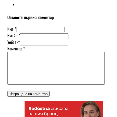
Оставете първия коментар
Име *
Имейл *
Уебсайт
Коментар
*