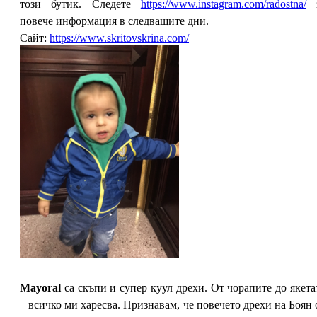
този бутик. Следете
https://www.instagram.com/radostna/
з
повече информация в следващите дни.
Сайт:
https://www.skritovskrina.com/
Mayoral
са скъпи и супер куул дрехи. От чорапите до якета
– всичко ми харесва. Признавам, че повечето дрехи на Боян 