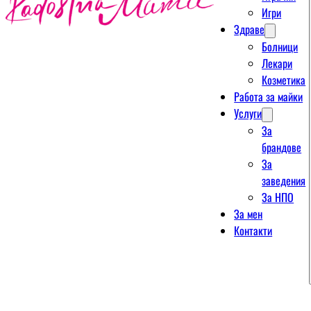
Игри
Здраве
Болници
Лекари
Козметика
Работа за майки
Услуги
За
брандове
За
заведения
За НПО
За мен
Контакти