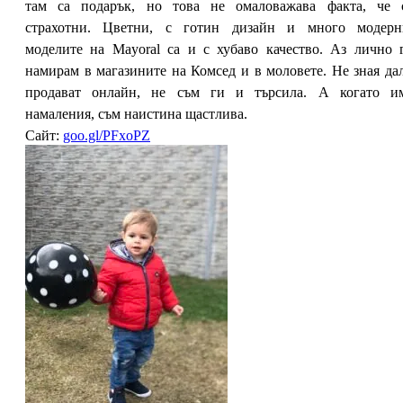
там са подарък, но това не омаловажава факта, че 
страхотни. Цветни, с готин дизайн и много модерн
моделите на Mayoral са и с хубаво качество. Аз лично 
намирам в магазините на Комсед и в моловете. Не зная да
продават онлайн, не съм ги и търсила. А когато и
намаления, съм наистина щастлива.
Сайт:
goo.gl/PFxoPZ