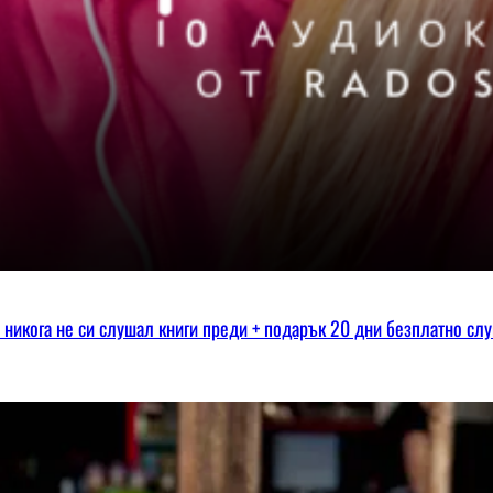
ко никога не си слушал книги преди + подарък 20 дни безплатно сл