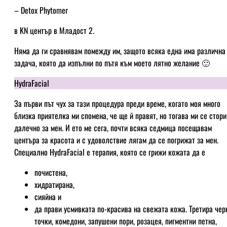
– Detox Phytomer
в KN център в Младост 2.
Няма да ги сравнявам помежду им, защото всяка една има различна
задача, която да изпълни по пътя към моето лятно желание 🙂
HydraFacial
За първи път чух за тази процедура преди време, когато моя много
близка приятелка ми спомена, че ще й правят, но тогава ми се стори
далечно за мен. И ето ме сега, почти всяка седмица посещавам
центъра за красота и с удоволствие лягам да се погрижат за мен.
Специално HydraFacial е терапия, която се грижи кожата да е
почистена,
хидратирана,
сияйна и
да прави усмивката по-красива на свежата кожа. Третира чер
точки, комедони, запушени пори, розацея, пигментни петна,