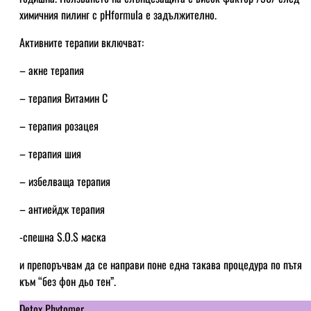
химичния пилинг с pHformula е задължително.
Активните терапии включват:
– акне терапия
– терапия Витамин C
– терапия розацея
– терапия шия
– избелваща терапия
– антиейдж терапия
-спешна S.O.S маска
и препоръчвам да се направи поне една такава процедура по пътя
към “без фон дьо тен”.
Detox Phytomer