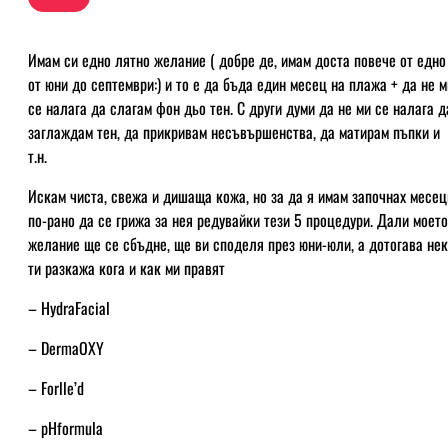
Имам си едно лятно желание ( добре де, имам доста повече от едно
от юни до септември:) и то е да бъда един месец на плажа + да не м
се налага да слагам фон дьо тен. С други думи да не ми се налага д
заглаждам тен, да прикривам несъвършенства, да матирам пъпки и
т.н.
Искам чиста, свежа и дишаща кожа, но за да я имам започнах месец
по-рано да се грижа за нея редувайки тези 5 процедури. Дали моето
желание ще се сбъдне, ще ви споделя през юни-юли, а дотогава не
ти разкажа кога и как ми правят
– HydraFacial
– DermaOXY
– Forlle’d
– pHformula