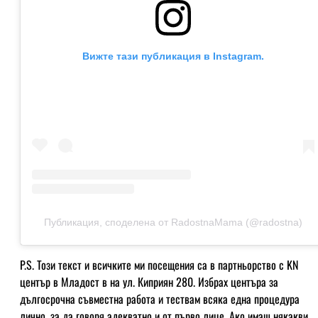
Вижте тази публикация в Instagram.
Публикация, споделена от RadostnaMama (@radostna)
P.S. Този текст и всичките ми посещения са в партньорство с KN
център в Младост в на ул. Киприян 280. Избрах центъра за
дългосрочна съвместна работа и тествам всяка една процедура
лично, за да говоря адекватно и от първо лице. Ако имаш някакви