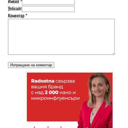
Имейл *
Уебсайт
Коментар
*