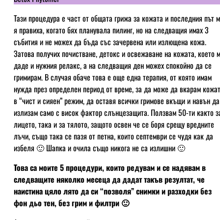
Тази процедура е част от общата грижа за кожата и последния път 
я правиха, когато бях планувала пилинг, но на следващия имах 3
събития и не можех да бъда със зачервена или излющена кожа.
Затова получих почистване, детокс и освежаване на кожата, което 
даде и нужния релакс, а на следващия ден можех спокойно да се
гримирам. В случая обаче това е още една терапия, от която имам
нужда през определен период от време, за да може да вкарам кожа
в “чист и сияен” режим, да оставя всички гримове вкъщи и навън да
излизам само с висок фактор слънцезащита. Ползвам 50-ти както з
лицето, така и за тялото, защото освен че се боря срещу вредните
лъчи, също така се пазя от петна, които септември се чудя как да
избеля 🙂 Шапка и очила също никога не са излишни 🙂
Това са моите 5 процедури, които редувам и се надявам в
следващите няколко месеца да дадат такъв резултат, че
наистина цяло лято да си “позволя” снимки и разходки без
фон дьо тен, без грим и филтри 🙂