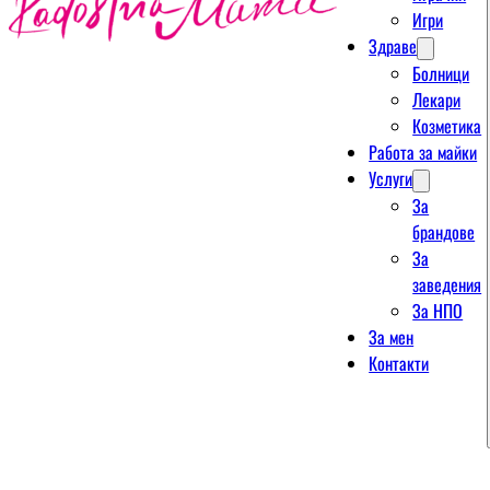
Игри
Здраве
Болници
Лекари
Козметика
Работа за майки
Услуги
За
брандове
За
заведения
За НПО
За мен
Контакти