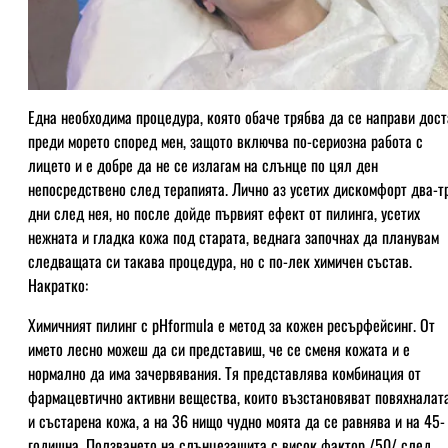
Една необходима процедура, която обаче трябва да се направи дост
преди морето според мен, защото включва по-сериозна работа с
лицето и е добре да не се излагам на слънце по цял ден
непосредствено след терапията. Лично аз усетих дискомфорт два-т
дни след нея, но после дойде първият ефект от пилинга, усетих
нежната и гладка кожа под старата, веднага започнах да планувам
следващата си такава процедура, но с по-лек химичен състав.
Накратко:
Химичният пилинг с pHformula е метод за кожен ресърфейсинг. От
името лесно можеш да си представиш, че се сменя кожата и е
нормално да има зачервявания. Тя представлява комбинация от
фармацевтично активни вещества, които възстановяват повяхналат
и състарена кожа, а на 36 нищо чудно моята да се равнява и на 45-
годишна. Ползването на слънцезащита с висок фактор /50/ след