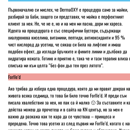
Първоначално си мислех, че DermaOXY е процедура само за майки,
разбирай за баби, защото си представях, че майка е перфектният
клиент за нея. Не, че не е, но и на мен ми пасна, дори ми хареса.
Идеята на процедурата е със специфични бустери, съдържащи
хиалуронова киселина, витамини, пептиди, антиоксиданти и 95 %
чист кислород да усетиш, че сякаш си била на лифтинг и имаш
подобен ефект, да изглади бръчките и фините линии и дълбоко да
хидратира кожата. Готино и приятно е, така че и тази терапия влиза 
списъка ми към целта “без фон дьо тен през лятото”.
Forlle’d
Ако трябва да избера една процедура, която да ми правят докрая н
живота всяка седмица, то това би било точно Forlle’d. И преди съм
писала хвалебствия за нея, но пак са й малко 🙂 За съставките и к
действа можеш да прочетеш и в сайта на KN център, но за мен е
важно да разкажа как те кара да се чувстваш – принцеса и
преродена. Точно това усетих аз след първия ми Forlle’d, когато с на