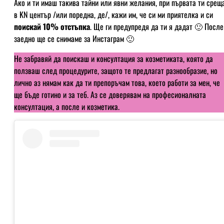
Ако и ти имаш такива тайни или явни желания, при първата ти срещ
в KN център /или поредна, де/, кажи им, че си ми приятелка и си
поискай 10% отстъпка
. Ще ги предупредя да ти я дадат 🙂 После
заедно ще се снимаме за Инстаграм 🙂
Не забравяй да поискаш и консултация за козметиката, която да
ползваш след процедурите, защото те предлагат разнообразие, но
лично аз нямам как да ти препоръчам това, което работи за мен, че
ще бъде готино и за теб. Аз се доверявам на професионалната
консултация, а после и козметика.