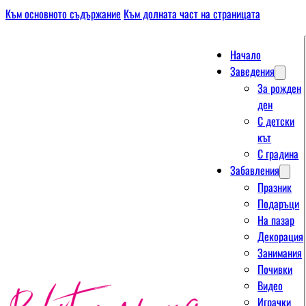
Към основното съдържание
Към долната част на страницата
Начало
Заведения
За рожден
ден
С детски
кът
С градина
Забавления
Празник
Подаръци
На пазар
Декорация
Занимания
Почивки
Видео
Играчки