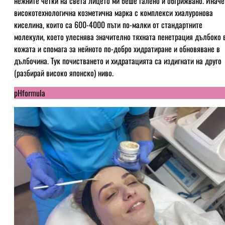
нежните четки на света лицето ми беше галено и обгрижвано. Иначе
високотехнологична козметична марка с комплекси хиалуронова
киселина, които са 600-4000 пъти по-малки от стандартните
молекули, което улеснява значително тяхната пенетрация дълбоко 
кожата и спомага за нейното по-добро хидратиране и обновяване в
дълбочина. Тук почистването и хидратацията са издигнати на друго
(разбирай високо японско) ниво.
pHformula