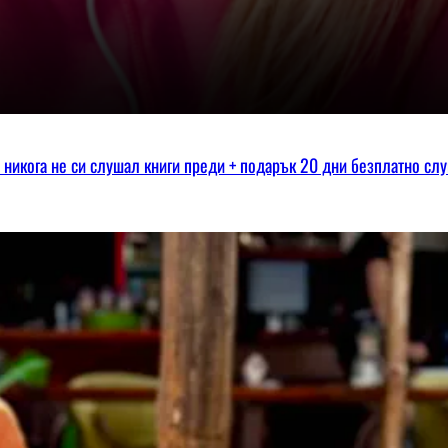
ко никога не си слушал книги преди + подарък 20 дни безплатно сл