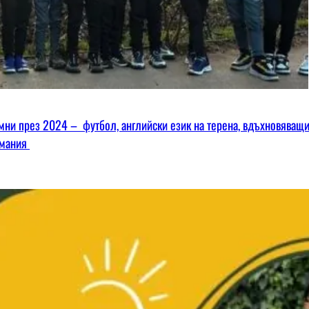
омни през 2024 – футбол, английски език на терена, вдъхновяващ
имания