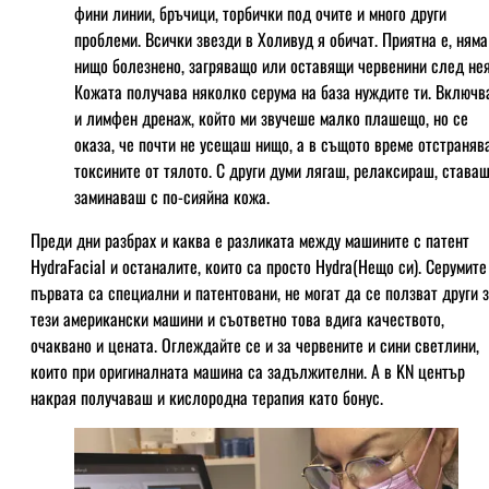
фини линии, бръчици, торбички под очите и много други
проблеми. Всички звезди в Холивуд я обичат. Приятна е, няма
нищо болезнено, загряващо или оставящи червенини след нея
Кожата получава няколко серума на база нуждите ти. Включв
и лимфен дренаж, който ми звучеше малко плашещо, но се
оказа, че почти не усещаш нищо, а в същото време отстраняв
токсините от тялото. С други думи лягаш, релаксираш, ставаш
заминаваш с по-сияйна кожа.
Преди дни разбрах и каква е разликата между машините с патент
HydraFacial и останалите, които са просто Hydra(Нещо си). Серумите
първата са специални и патентовани, не могат да се ползват други 
тези американски машини и съответно това вдига качеството,
очаквано и цената. Оглеждайте се и за червените и сини светлини,
които при оригиналната машина са задължителни. А в KN център
накрая получаваш и кислородна терапия като бонус.