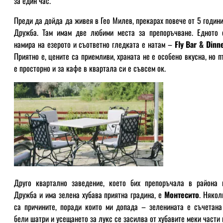
за един час.
Преди да дойда да живея в Гео Милев, прекарах повече от 5 години
Дружба. Там имам две любими места за препоръчване. Едното 
намира на езерото и съответно гледката е натам –
Fly Bar & Dinn
Приятно е, цените са приемливи, храната не е особено вкусна, но п
е просторно и за кафе в квартала си е съвсем ок.
Друго квартално заведение, което бих препоръчала в района 
Дружба и има зелена хубава приятна градина, е
Монтесито
. Някол
са причините, поради които ми допада – зеленината е съчетана
бели шатри и усещането за лукс се засилва от хубавите меки части 