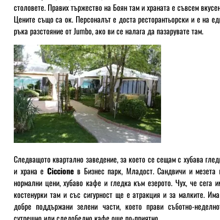
столовете. Правих тържество на Боян там и храната е съвсем вкусен
Цените също са ок. Персоналът е доста ресторантьорски и е на ед
ръка разстояние от Jumbo, ако ви се налага да пазарувате там.
Следващото квартално заведение, за което се сещам с хубава глед
и храна е
Ciccione
в Бизнес парк, Младост. Сандвичи и мезета 
нормални цени, хубаво кафе и гледка към езерото. Чух, че сега и
костенурки там и със сигурност ще е атракция и за малките. Има
добре поддържани зелени части, което прави съботно-неделно
сутрешно или следобедно кафе още по-приятно.