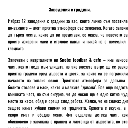
Заведения с градини.
Избрах 12 заведения с градини за вас, които лично съм посетила
по-важното – имат приятна атмосфера със зеленина. Когато започн
да търся места, които да ви представя, се оказа, че повечето са
просто изкарани маси и столове навън и никой не е помислил 
гледката.
Започвам с кварталното ни
Snobs foodbar & cafe
– има изнесе
част, която гледа към улицата, но ако влезете вътре ще се разкр
приятна градина сред дървета и цветя, за които са се погрижили
началото на топлия сезон. Приятната атмосфера за допълва 
белите столове и маси, както и малките “дивани”. Все още подготв
външната част, но съм сигурна, че до месец ще е едно китно чуд
място за кафе, обяд и среща след работа. Жалко, че не снимах дне
защото нямат хубави снимки на градината. Храната е вкусна, а 
скоро имат и обедно меню. Има отделена детска част, коя
обикновено е засипана с прашец и листенца от дърветата, но ста