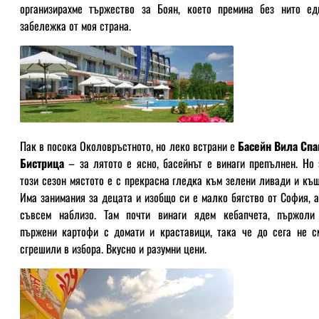
организирахме тържество за Боян, което премина без нито ед
забележка от моя страна.
Пак в посока Околовръстното, но леко встрани е
Басейн Вила Спа
Бистрица
– за лятото е ясно, басейнът е винаги препълнен. Но 
този сезон мястото е с прекрасна гледка към зелени ливади и къщ
Има занимания за децата и изобщо си е малко бягство от София, а
съвсем наблизо. Там почти винаги ядем кебапчета, пържоли
пържени картофи с домати и краставици, така че до сега не с
сгрешили в избора. Вкусно и разумни цени.