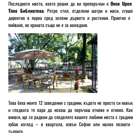
Последното място, което реших да ви препоръчам е
Once Upon
Time Библиотека
. Ретро стил, отделени шатри и маси, сгуше
директно в парка сред зелени дървета и растения. Приятно е 
пийване, но храната също не е за наяждане.
Това бяха моите 12 заведения с градини, където не просто си навън,
и гледката те кара да искаш да поръчаш отново и отново. Как
винаги, ще се радвам да споделите вашите любими места с градини
хубав изглед – в квартала, извън София или малко познати 
тълпите.