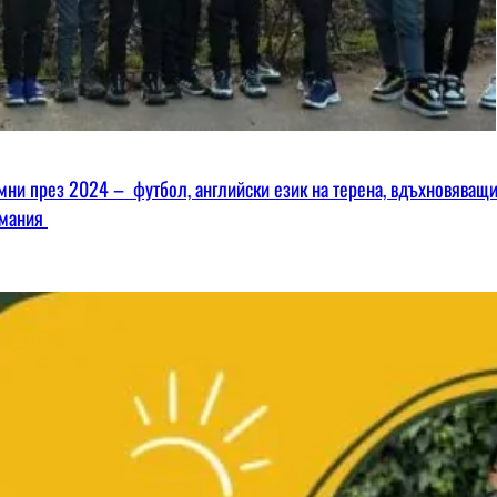
омни през 2024 – футбол, английски език на терена, вдъхновяващ
имания