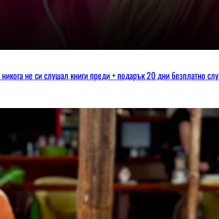
ко никога не си слушал книги преди + подарък 20 дни безплатно сл