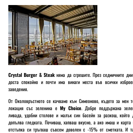
Crystal Burger & Steak
няма да сгрешите. През седмичните дни
доста спокойно и почти има винаги места във всички изброе
заведения.
От Околовръстното се качваме към Симеоново, където за мен т
локация със зеленина е
My Choice
. Добре поддържана зеле
ливада, удобни столове и малък син басейн за разкош, който 
допълва гледката. Почиваш, хапваш вкусно, а ако имаш и карта 
отстъпка си тръгваш съвсем доволен с -15% от сметката. И т