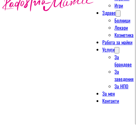
Игри
Здраве
Болници
Лекари
Козметика
Работа за майки
Услуги
За
брандове
За
заведения
За НПО
За мен
Контакти