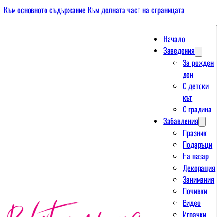
Към основното съдържание
Към долната част на страницата
Начало
Заведения
За рожден
ден
С детски
кът
С градина
Забавления
Празник
Подаръци
На пазар
Декорация
Занимания
Почивки
Видео
Играчки