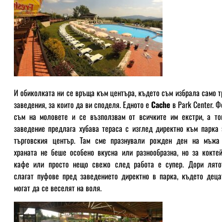
И обиколката ни се връща към центъра, където съм избрала само т
заведения, за които да ви споделя. Едното е
Cache
в Park Center. Ф
съм на моловете и се възползвам от всичките им екстри, а то
заведение предлага хубава тераса с изглед директно към парка 
търговския център. Там сме празнували рожден ден на мъжа
храната не беше особено вкусна или разнообразна, но за коктей
кафе или просто нещо свежо след работа е супер. Дори лято
слагат пуфове пред заведението директно в парка, където деца
могат да се веселят на воля.