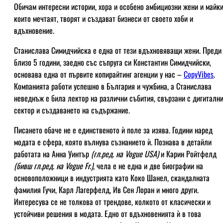
Обичам интересни истории, хора и особено амбициозни жени и майки
които мечтаят, творят и създават бизнеси от своето хоби и
вдъхновение.
Станислава Симидчийска е една от тези вдъхновяващи жени. Преди
близо 5 години, заедно със съпруга си Константин Симидчийски,
основава една от първите копирайтинг агенции у нас –
CopyVibes
.
Компанията работи успешно в България и чужбина, а Станислава
неведнъж е била лектор на различни събития, свързани с дигиталн
сектор и създаването на съдържание.
Писането обаче не е единственото ѝ поле за изява. Години наред
модата е сфера, която вълнува съзнанието ѝ. Познава в детайли
работата на Анна Уинтър
(гл.ред. на Vogue USA)
и Карин Ройтфелд
(бивш гл.ред. на Vogue Fr.)
, чела е не една и две биографии на
основоположници в индустрията като Коко Шанел, скандалната
фамилия Гучи, Карл Лагерфелд, Ив Сен Лоран и много други.
Интересува се не толкова от трендове, колкото от класически и
устойчиви решения в модата. Едно от вдъхновенията ѝ в това