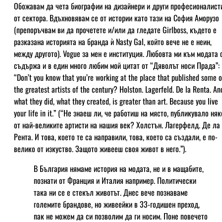
Обожавам да чета биографии на дизайнери и други професионалист
от сектора. Вдъхновявам се от истории като тази на София Аморузо
(препоръчвам ви да прочетете и/или да гледате Girlboss, където е
разказана историята на бранда ѝ Nasty Gal, който вече не е неин,
между другото). Vogue за мен е институция. Любовта ми към модата 
съдържа и в един много любим мой цитат от “Дяволът носи Прада”:
“Don’t you know that you’re working at the place that published some o
the greatest artists of the century? Holston. Lagerfeld. De la Renta. An
what they did, what they created, is greater than art. Because you live
your life in it.” (“Не знаеш ли, че работиш на място, публикувало няк
от най-великите артисти на нашия век? Холстън. Лагерфелд. Де ла
Рента. И това, което те са направили, това, което са създали, е по-
велико от изкуство. Защото живееш своя живот в него.”).
В България нямаме история на модата, не и в мащабите,
познати от Франция и Италия например. Политически
така ни се е стекъл животът. Днес вече познаваме
големите брандове, но живеейки в 33-годишен преход,
пак не можем да си позволим да ги носим. Поне повечето