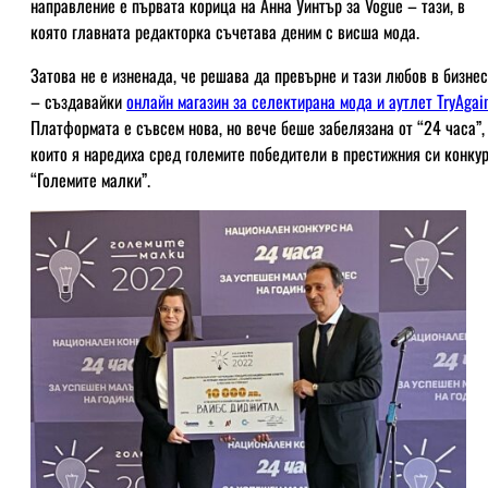
направление е първата корица на Анна Уинтър за Vogue – тази, в
която главната редакторка съчетава деним с висша мода.
Затова не е изненада, че решава да превърне и тази любов в бизнес
– създавайки
онлайн магазин за селектирана мода и аутлет TryAgai
Платформата е съвсем нова, но вече беше забелязана от “24 часа”,
които я наредиха сред големите победители в престижния си конку
“Големите малки”.