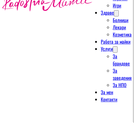
Игри
Здраве
Болници
Лекари
Козметика
Работа за майки
Услуги
За
брандове
За
заведения
За НПО
За мен
Контакти