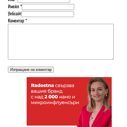
Имейл *
Уебсайт
Коментар
*