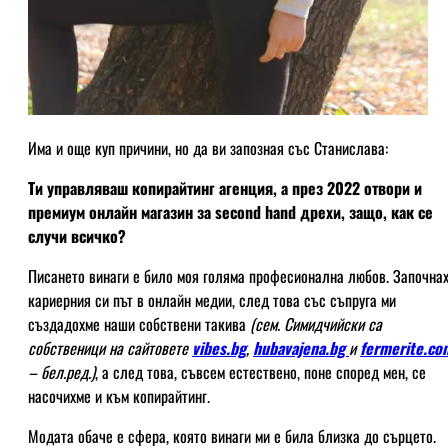
Има и още куп причини, но да ви запозная със Станислава:
Ти управляваш копирайтинг агенция, а през 2022 отвори и
премиум онлайн магазин за second hand дрехи, защо, как се
случи всичко?
Писането винаги е било моя голяма професионална любов. Започна
кариерния си път в онлайн медии, след това със съпруга ми
създадохме наши собствени такива
(сем. Симидчийски са
собственици на сайтовете
vibes.bg
,
hubavajena.bg
и
fermerite.co
– бел.ред.)
, а след това, съвсем естествено, поне според мен, се
насочихме и към копирайтинг.
Модата обаче е сфера, която винаги ми е била близка до сърцето.