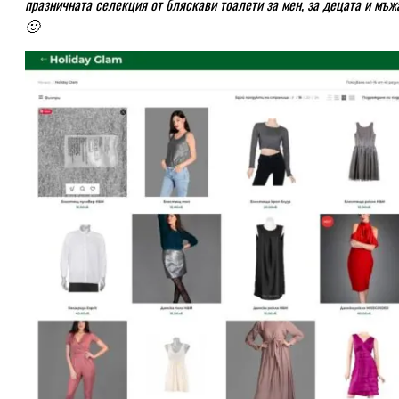
празничната селекция от бляскави тоалети за мен, за децата и мъж
🙂