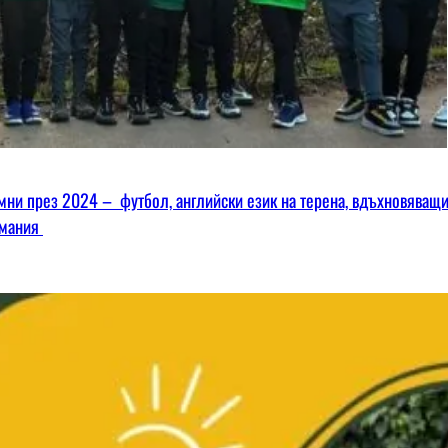
омни през 2024 – футбол, английски език на терена, вдъхновяващ
имания