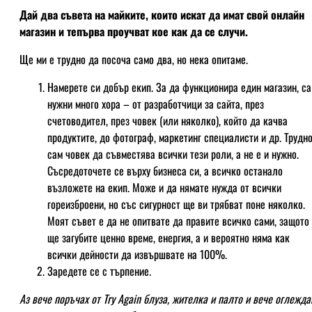
Дай два съвета на майките, които искат да имат свой онлайн
магазин и тепърва проучват кое как да се случи.
Ще ми е трудно да посоча само два, но нека опитаме.
Намерете си добър екип. За да функционира един магазин, са
нужни много хора – от разработчици за сайта, през
счетоводител, през човек (или няколко), който да качва
продуктите, до фотограф, маркетинг специалисти и др. Трудно
сам човек да съвместява всички тези роли, а не е и нужно.
Съсредоточете се върху бизнеса си, а всичко останало
възложете на екип. Може и да нямате нужда от всички
гореизброени, но със сигурност ще ви трябват поне няколко.
Моят съвет е да не опитвате да правите всичко сами, защото
ще загубите ценно време, енергия, а и вероятно няма как
всички дейности да извършвате на 100%.
Заредете се с търпение.
Аз вече поръчах от Try Again блуза, жителка и палто и вече оглежда