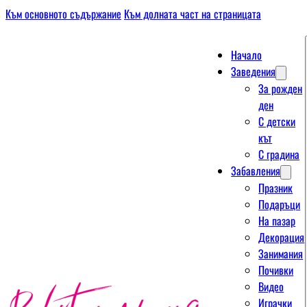
Към основното съдържание
Към долната част на страницата
Начало
Заведения
За рожден
ден
С детски
кът
С градина
Забавления
Празник
Подаръци
На пазар
Декорация
Занимания
Почивки
Видео
Играчки