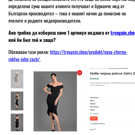
определена сума нашите клиенти получават и бурканче мед от
български производител – това е нашият начин да помагаме на
пчелите и родните медопроизводители.
Ако трябва да избереш само 1 артикул веднага от
tryagain.sh
кой би бил той и защо?
Обожавам тази рокля:
https://tryagain.shop/produkt/nova-cherna-
roklya-john-zack/
.