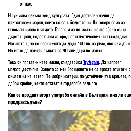
от нас.
И тук идва секънд хенд културата. Един достъпен начин да
притежаваме марки, които не са в бюджета ни. Не говоря само за
големите имена в модата. Говоря и за по-малки, които обаче също
държат цени, недостъпни за средностатистическия ни сънародник.
Истината е, че не всеки може да даде 400 лв. за риза, яке или дънк
Но може да намери същите за 40 или дори по-малко.
Това си поставих като мисия, създавайки
TryAgain
. Да направя
модата достъпна. Защото за мен брандовете не са просто етикети, а
символ на качество. По-добри материи, по-устойчиви във времето, п
добри кройки, които остават в гардероба задълго.
Как се продава втора употреба онлайн в България, има ли ощ
предразсъдъци?