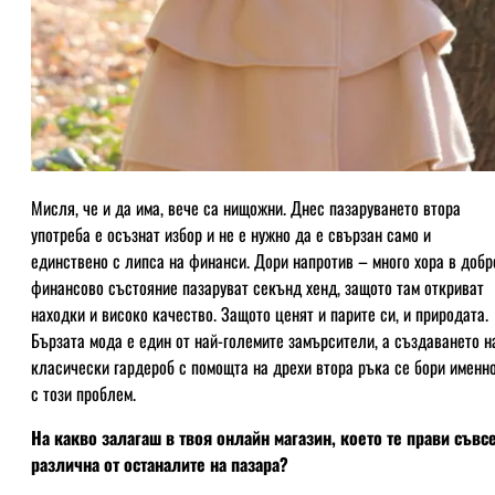
Мисля, че и да има, вече са нищожни. Днес пазаруването втора
употреба е осъзнат избор и не е нужно да е свързан само и
единствено с липса на финанси. Дори напротив – много хора в добр
финансово състояние пазаруват секънд хенд, защото там откриват
находки и високо качество. Защото ценят и парите си, и природата.
Бързата мода е един от най-големите замърсители, а създаването н
класически гардероб с помощта на дрехи втора ръка се бори именн
с този проблем.
На какво залагаш в твоя онлайн магазин, което те прави съвс
различна от останалите на пазара?