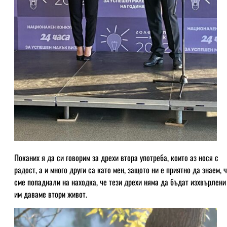
Поканих я да си говорим за дрехи втора употреба, които аз нося с
радост, а и много други са като мен, защото ни е приятно да знаем, 
сме попаднали на находка, че тези дрехи няма да бъдат изхвърлени
им даваме втори живот.