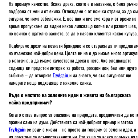
На премиум качество. Всяка дреха, която е в магазина, е била ръчно
подбрана от мен и от екипа. Оглеждаме я от всички страни, за да см
сигурни, че няма забележки. Е, все пак и ние сме хора и от време на
време пропускаме да видим някое липсващо копче или разшит шев,
но всичко е щателно заснето, за да е наясно клиентът какво купува.
Подбираме дрехи на познати брандове и се стараем да ги предлага
на възможно най-добри цени. Целта ни не е да имаме много артикул
в магазина, а да имаме качествени дрехи в него. Ако следващата
седмица ви предстои интервю за работа, рожден ден, бал или друго
събитие – да отворите
TryAgain
и да знаете, че със сигурност ще
намерите нещо подходящо с няколко клика.
Къде е мястото на зелените идеи в живота на българската
майка предприемач?
Когато става въпрос за опазване на природата, предпочитам да не г
правим само на думи. Действията са най-добрият пример и затова
TryAgain
се роди с мисия – не просто да говорим за зелени идеи, а
да помагаме за осъществяването им. Ето защо за всяка поръчка над