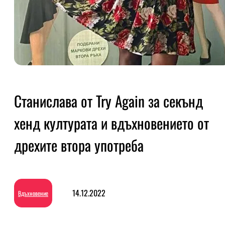
Станислава от Try Again за секънд
хенд културата и вдъхновението от
дрехите втора употреба
14.12.2022
Вдъхновение