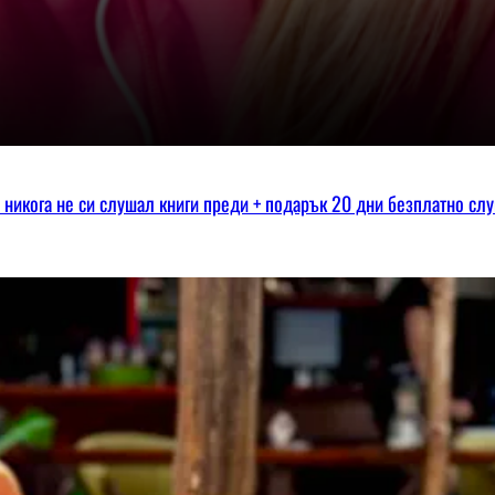
ко никога не си слушал книги преди + подарък 20 дни безплатно сл