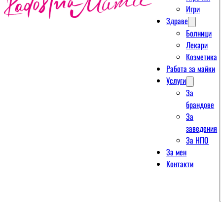
Игри
Здраве
Болници
Лекари
Козметика
Работа за майки
Услуги
За
брандове
За
заведения
За НПО
За мен
Контакти