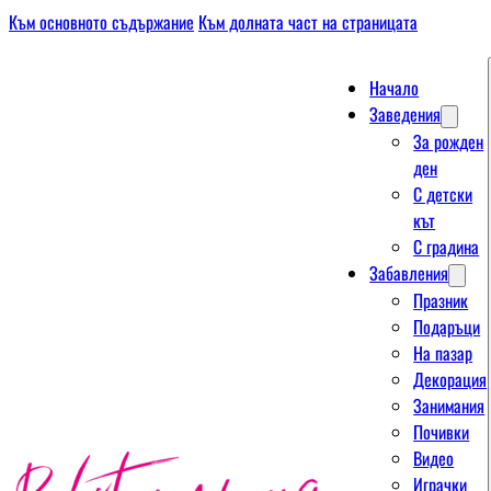
Към основното съдържание
Към долната част на страницата
Начало
Заведения
За рожден
ден
С детски
кът
С градина
Забавления
Празник
Подаръци
На пазар
Декорация
Занимания
Почивки
Видео
Играчки