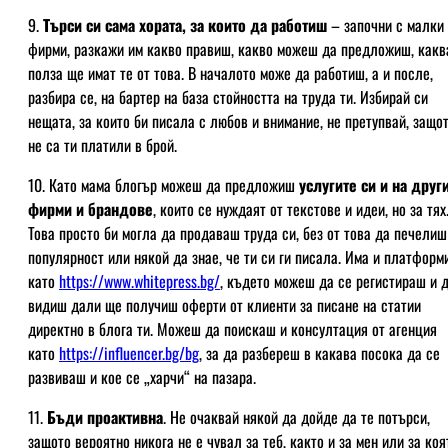
9.
Търси си сама хората, за които да работиш
– започни с малки
фирми, разкажи им какво правиш, какво можеш да предложиш, какв
полза ще имат те от това. В началото може да работиш, а и после,
разбира се, на бартер на база стойността на труда ти. Избирай си
нещата, за които би писала с любов и внимание, не претупвай, защо
не са ти платили в брой.
10. Като мама блогър можеш да предложиш
услугите си и на друг
фирми и брандове
, които се нуждаят от текстове и идеи, но за тях
Това просто би могла да продаваш труда си, без от това да печелиш
популярност или някой да знае, че ти си ги писала. Има и платформ
като
https://www.whitepress.bg/
, където можеш да се регистираш и 
видиш дали ще получиш оферти от клиенти за писане на статии
директно в блога ти. Можеш да поискаш и консултация от агенция
като
https://influencer.bg/bg
, за да разбереш в какава посока да се
развиваш и кое се „харчи“ на пазара.
11.
Бъди проактивна
. Не очаквай някой да дойде да те потърси,
защото вероятно никога не е чувал за теб, както и за мен или за коя