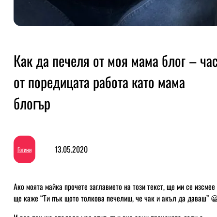
Как да печеля от моя мама блог – ча
от поредицата работа като мама
блогър
13.05.2020
Готини
Ако моята майка прочете заглавието на този текст, ще ми се изсмее
ще каже “Ти пък щото толкова печелиш, че чак и акъл да даваш” 