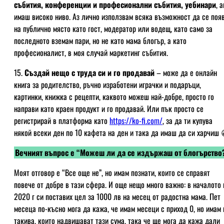
събития, конференции и професионални събития, уебинари
, 
имаш високо ниво. Аз лично използвам всяка възможност да се поя
на публично място като гост, модератор или водещ, като само за
последното вземам пари, но не като мама блогър, а като
професионалист, в моя случай маркетинг събития.
15.
Създай нещо с труда си и го продавай
– може да е онлайн
книга за родителство, ръчно изработени играчки и подаръци,
картинки, книжка с рецепти, каквото можеш най-добре, просто го
направи като краен продукт и го продавай. Или пък просто се
регистрирай в платформа като
https://ko-fi.com/
, за да ти купува
някой всеки ден по 10 кафета на ден и така да имаш да си харчиш 
Вечният въпрос е “Можеш ли да се издържаш от блогърство
Моят отговор е “Все още не”, но имам познати, които се справят
повече от добре в тази сфера. И още нещо много важно: в началото 
2020 г си поставих цел за 1000 лв на месец от радостна мама. Пет
месеца по-късно мога да кажа, че имам месеци с приход 0, но имам 
такива, които надвишават тази сума, така че ще мога да кажа дали