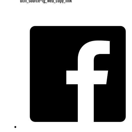
utm_source=ig_web_copy_link