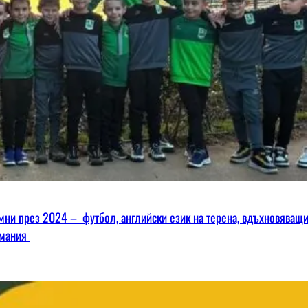
омни през 2024 – футбол, английски език на терена, вдъхновяващ
имания