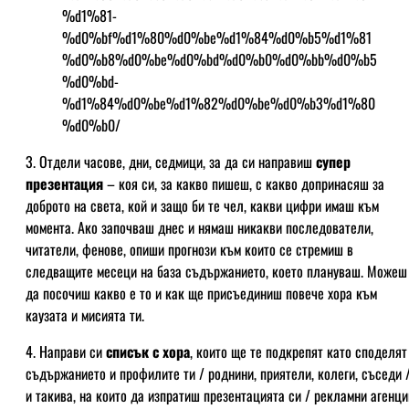
%d1%81-
%d0%bf%d1%80%d0%be%d1%84%d0%b5%d1%81
%d0%b8%d0%be%d0%bd%d0%b0%d0%bb%d0%b5
%d0%bd-
%d1%84%d0%be%d1%82%d0%be%d0%b3%d1%80
%d0%b0/
3. Отдели часове, дни, седмици, за да си направиш
супер
презентация
– коя си, за какво пишеш, с какво допринасяш за
доброто на света, кой и защо би те чел, какви цифри имаш към
момента. Ако започваш днес и нямаш никакви последователи,
читатели, фенове, опиши прогнози към които се стремиш в
следващите месеци на база съдържанието, което плануваш. Можеш
да посочиш какво е то и как ще присъединиш повече хора към
каузата и мисията ти.
4. Направи си
списък с хора
, които ще те подкрепят като споделят
съдържанието и профилите ти / роднини, приятели, колеги, съседи 
и такива, на които да изпратиш презентацията си / рекламни агенци