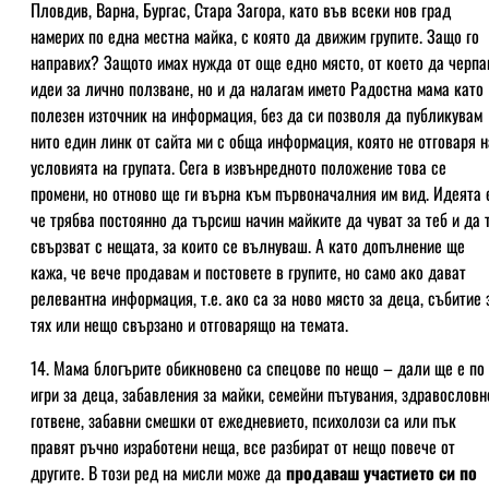
Пловдив, Варна, Бургас, Стара Загора, като във всеки нов град
намерих по една местна майка, с която да движим групите. Защо го
направих? Защото имах нужда от още едно място, от което да черпа
идеи за лично ползване, но и да налагам името Радостна мама като
полезен източник на информация, без да си позволя да публикувам
нито един линк от сайта ми с обща информация, която не отговаря н
условията на групата. Сега в извънредното положение това се
промени, но отново ще ги върна към първоначалния им вид. Идеята 
че трябва постоянно да търсиш начин майките да чуват за теб и да 
свързват с нещата, за които се вълнуваш. А като допълнение ще
кажа, че вече продавам и постовете в групите, но само ако дават
релевантна информация, т.е. ако са за ново място за деца, събитие 
тях или нещо свързано и отговарящо на темата.
14. Мама блогърите обикновено са спецове по нещо – дали ще е по
игри за деца, забавления за майки, семейни пътувания, здравословн
готвене, забавни смешки от ежедневието, психолози са или пък
правят ръчно изработени неща, все разбират от нещо повече от
другите. В този ред на мисли може да
продаваш участието си по