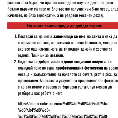
развива така бързо, че при вас може да се случи и доста по-рано.
Реално първите си пари от блогърство получих към 8-ия месец сле
началото, но бяха еднократни, а не редовен месечен доход.
Ето моите съвети преди да дойдат парите:
Постарай се да имаш
запомнящо се име на сайта
и нека да
с нормален хостинг, не разчитай на нищо безплатно, макар че
ако все още нямаш, мога да ти подаря домейн и хостинг за
година. Пиши ми за детайли.
Подготви си
добре изглеждащи социални акаунти
, т.е
планувай поне по една
професионална фотосесия
на всеки
месеца и задължително за началото за covers, profile pics, за
презентация. Аз ползвам услугите на професионален фотогра
с когото имаме уговорка за бартерни услуги, тук можеш да
разбереш как работя с него:
https://mama.radostna.com/%d0%ba%d0%b0%d0%ba-
%d0%b4%d0%b0-
%d1%80%d0%b0%d0%b1%d0%be%d1%82%d1%8f-