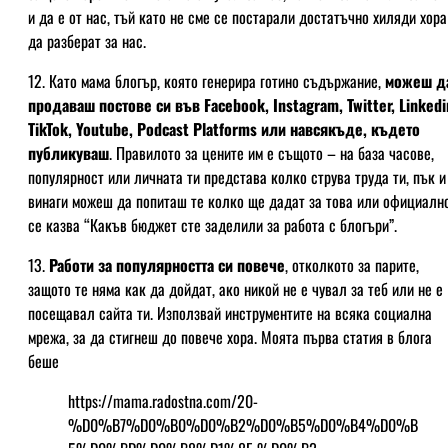
и да е от нас, тъй като не сме се постарали достатъчно хиляди хора
да разберат за нас.
12. Като мама блогър, която генерира готино съдържание,
можеш д
продаваш постове си във Facebook, Instagram, Twitter, Linkedi
TikTok, Youtube, Podcast Platforms или навсякъде, където
публикуваш
. Правилото за цените им е същото – на база часове,
популярност или личната ти представа колко струва труда ти, пък и
винаги можеш да попиташ те колко ще дадат за това или официалн
се казва “Какъв бюджет сте заделили за работа с блогъри”.
13.
Работи за популярността си повече
, отколкото за парите,
защото те няма как да дойдат, ако никой не е чувал за теб или не е
посещавал сайта ти. Използвай инструментите на всяка социална
мрежа, за да стигнеш до повече хора. Моята първа статия в блога
беше
https://mama.radostna.com/20-
%D0%B7%D0%B0%D0%B2%D0%B5%D0%B4%D0%B