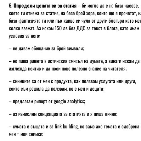
6.
Определи цената си за статия
– би могло да е на база часове,
което ти отнема за статия, на база брой хора, които ще я прочетат, н
база фантазията ти или пък какво си чула от други блогъри като ме
колко вземат. Аз искам 150 лв без ДДС за текст в блога, като имам
условия за него:
– не давам обещание за брой символи;
– не пиша ривюта в истинския смисъл на думата, а винаги искам да
изглежда нейтив и да носи ново полезно знание на читателя;
– снимките са от мен с продукта, как ползвам услугата или други,
които съм решила да ползвам, но с мен и децата;
– предлагам рипорт от google analytics;
– аз измислям концепцията за статията и я пиша лично;
– сумата е същата и за link building, но само ако темата е одобрена 
мен + мои снимки;