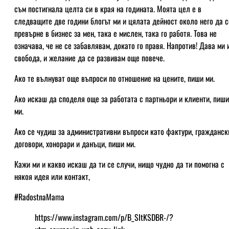
съм постигнала целта си в края на годината. Моята цел е в
следващите две години блогът ми и цялата дейност около него да с
превърне в бизнес за мен, така е мислен, така го работя. Това не
означава, че не се забавлявам, докато го правя. Напротив! Дава ми 
свобода, и желание да се развивам още повече.
Ако те вълнуват още въпроси по отношение на цените, пиши ми.
Ако искаш да споделя още за работата с партньори и клиенти, пиши
ми.
Ако се чудиш за административни въпроси като фактури, гражданск
договори, хонорари и данъци, пиши ми.
Кажи ми и какво искаш да ти се случи, нищо чудно да ти помогна с
някоя идея или контакт,
#RadostnaMama
https://www.instagram.com/p/B_SItKSDBR-/?