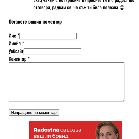
отговоря, радвам се, че съм ти била полезна 😉
Оставете вашия коментар
Име *
Имейл *
Уебсайт
Коментар
*