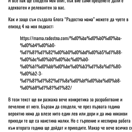
И все пак ще споделя моя опит, пък вие сами преценете дали е
адекватен и релевантен за вас.
Как и защо съм създала блога “Радостна мама” можете да чуете в
епизод 4 на моя подкаст:
https://mama.radostna.com/%d0%ba%d0%b0%d0%ba-
%d0%b4%d0%b0-
%d1%81%d1%82%d0%b0%d0%bd%d0%b5%d1%88-
%d0%bc%d0%b0%d0%bc%d0%b0-
%d0%b1%d0%bb%d0%be%d0%b3%d1%8a%d1%80-
%d0%b2-3-
%d1%81%d1%82%d1%8a%d0%bf%d0%ba%d0%b8-
%d0%b8%d1%81%d1%82/
В този текст ще ви разкажа вече конкретика за разработване и
печелене от него. Бързам да споделя, че през първата година
вероятно няма да влезе нито един лев или дори и да има някакви
приходи те ще са наистина малки. Но с търпение и неспирна работа
към втората година ще дойдат и приходите. Макар че вече всичко с