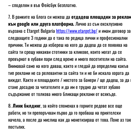
– споделям я във Фейсбук безплатно.
7. В рамките на блога си можеш да
отдадеш площадки за рекла
към google или друга платформа.
Лично аз съм ексклузивно
вързана с Etarget Bulgaria
https://www.etarget.bg/
и имам договор за
следващите 3 години да е така по редица лични и професионални
причини. Ти можеш да избереш на кого да дадеш да се появява на
сайта ти срещу някакви стотинки за кликове, които могат да се
превърнат в хубави пари след време и много посетители на сайта.
Внимавай само на кого даваш, както и гледай да определиш какъв
тип реклами не са релевантни за сайта ти и не би искала хората да
виждат. Както и площадките / мястото за банери / ще дадеш, за да 
стане досадно за читателите и да им е трудно да четат хубаво
съдържание от толкова много бликащи реклами от всякъде.
8.
Линк билдинг
, за който споменах в горните редове все още
работи, но ти препоръчвам първо да го пробваш на приятелски
начела, а после да мислиш как да монетизираш от това. Поне аз та
постъпих.