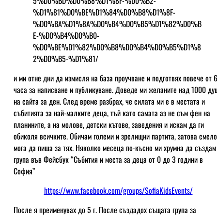
5%D0%BD%D0%B8%D1%8F-%D0%B2-
%D1%81%D0%BE%D1%84%D0%B8%D1%8F-
%D0%BA%D1%8A%D0%B4%D0%B5%D1%82%D0%B
E-%D0%B4%D0%B0-
%D0%BE%D1%82%D0%B8%D0%B4%D0%B5%D1%8
2%D0%B5-%D1%81/
и ми отне дни да измисля на база проучване и подготвях повече от 
часа за написване и публикуване. Доведе ми желаните над 1000 ду
на сайта за ден. След време разбрах, че силата ми е в местата и
събитията за най-малките деца, тъй като самата аз не съм фен на
планините, а на молове, детски кътове, заведения и искам да ги
обиколя всичките. Обичам големи и зрелищни партита, затова смело
мога да пиша за тях. Няколко месеца по-късно ми хрумна да създам
група във Фейсбук “Събития и места за деца от 0 до 3 години в
София”
https://www.facebook.com/groups/SofiaKidsEvents/
После я преименувах до 5 г. После създадох същата група за