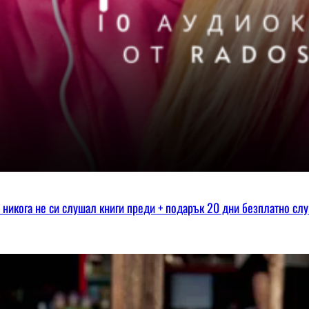
ко никога не си слушал книги преди + подарък 20 дни безплатно сл