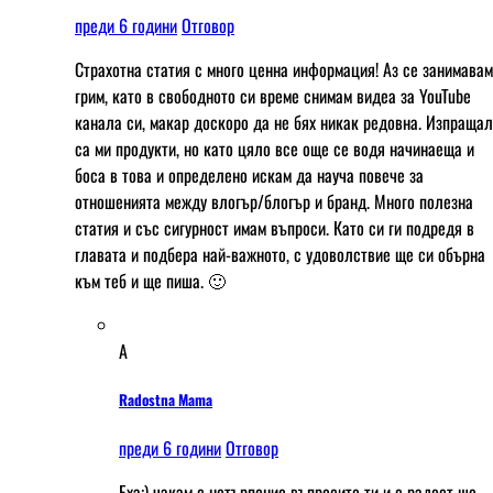
преди 6 години
Отговор
Страхотна статия с много ценна информация! Аз се занимавам
грим, като в свободното си време снимам видеа за YouTube
канала си, макар доскоро да не бях никак редовна. Изпраща
са ми продукти, но като цяло все още се водя начинаеща и
боса в това и определено искам да науча повече за
отношенията между влогър/блогър и бранд. Много полезна
статия и със сигурност имам въпроси. Като си ги подредя в
главата и подбера най-важното, с удоволствие ще си обърна
към теб и ще пиша. 🙂
A
Radostna Mama
преди 6 години
Отговор
Еха;) чакам с нетърпение въпросите ти и с радост ще