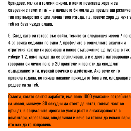
брандове, малки и големи фирми, в които познаваш хора и са
свързани с темите ти/ – в началото би могла да предлагаш различе
тип партньорства с цел лична твоя изгода, т.е. повече хора да чуят 
теб на база чужда слава.
5. След като си готова със сайта, темите за следващия месец / пон
4 за всяка седмица по една /, профилите в социалните акаунти и
стратегия как ще ги развиваш и какво съдържание ще пускаш в тях 
избери 1-2, няма нужда да се разпиляваш, а и е доста натоварващо /
говорила си лично поне с 20 приятели и познати да споделят
съдържанието ти,
пускай всичко в действие
. Ако вече си го
правила година, но нямаш никакви приходи от блога си, следващите
редове са за теб.
Съвети, когато сайтът заработи, има поне 1000 уникални потребител
на месец, минимум 30 секудни да стоят да четат, голяма част се
връщат, в социалните мрежи се усети ръст в ангажираността с
коментари, харесвания, споделяния и вече си готова да искаш пари,
ето как да го направиш: