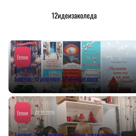
12идеизаколеда
11.12.2019
Готини
Блогмас- 10 декември: 10 коледни книги
07.12.2019
Готини
Блогмас: 7-ми декември – еднакви дрехи за снимки и