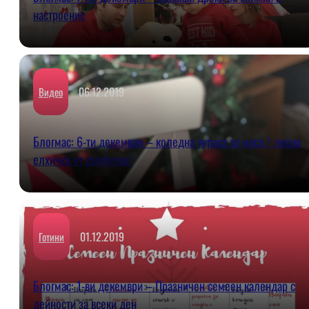
настроение
06.12.2019
Видео
Блогмас: 6-ти декември – коледна украса за маса / лесна
елхичка от салфетка/
01.12.2019
Готини
Блогмас: 1-ви декември – Празничен семеен календар с
дейности за всеки ден