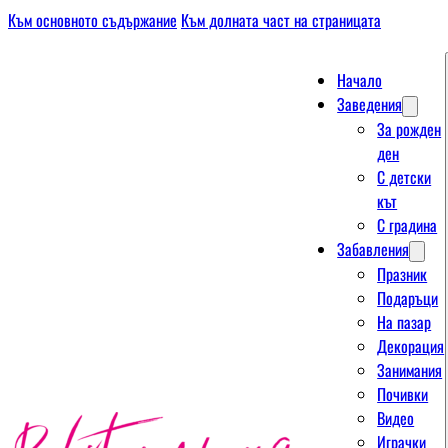
Към основното съдържание
Към долната част на страницата
Начало
Заведения
За рожден
ден
С детски
кът
С градина
Забавления
Празник
Подаръци
На пазар
Декорация
Занимания
Почивки
Видео
Играчки