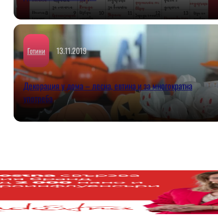
13.11.2019
Готини
Декорация у дома – лесна, евтина и за многократна
употреба