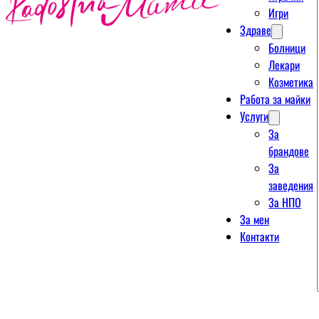
Игри
Здраве
Болници
Лекари
Козметика
Работа за майки
Услуги
За
брандове
За
заведения
За НПО
За мен
Контакти