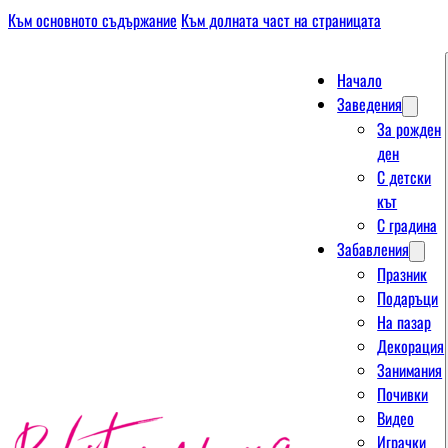
Към основното съдържание
Към долната част на страницата
Начало
Заведения
За рожден
ден
С детски
кът
С градина
Забавления
Празник
Подаръци
На пазар
Декорация
Занимания
Почивки
Видео
Играчки