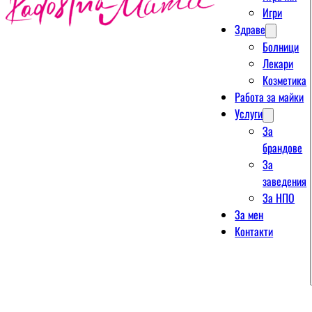
Игри
Здраве
Болници
Лекари
Козметика
Работа за майки
Услуги
За
брандове
За
заведения
За НПО
За мен
Контакти