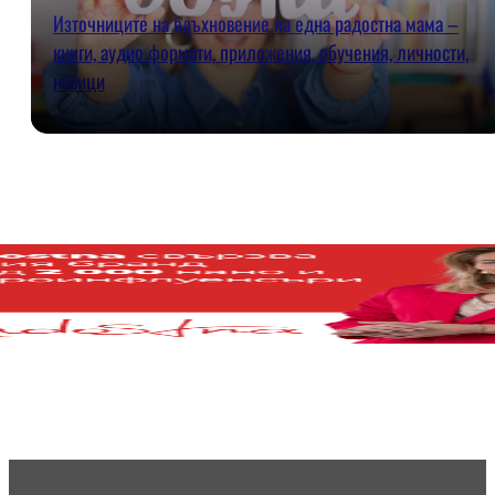
Източниците на вдъхновение на една радостна мама –
книги, аудио формати, приложения, обучения, личности,
навици