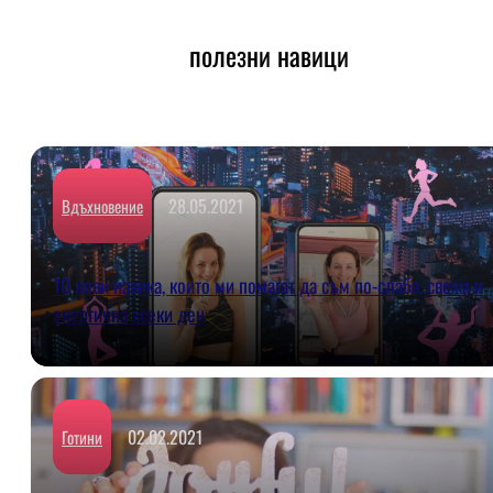
полезни навици
28.05.2021
Вдъхновение
10 нови навика, които ми помагат да съм по-слаба, свежа и
енергична всеки ден
02.02.2021
Готини