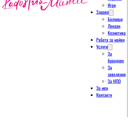
Игри
Здраве
Болници
Лекари
Козметика
Работа за майки
Услуги
За
брандове
За
заведения
За НПО
За мен
Контакти