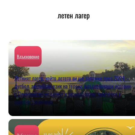
летен лагер
27.06.2024
Вдъхновение
Летният лагер, който детето ви ще запомни през 2024 –
футбол, английски език на терена, вдъхновяващи истории
с Олимпийски медалист и разнообразни творчески и
спортни занимания