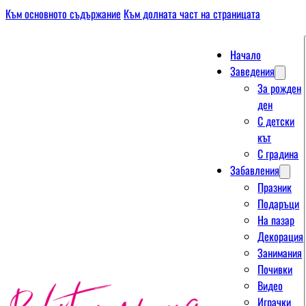
Към основното съдържание
Към долната част на страницата
Начало
Заведения
За рожден
ден
С детски
кът
С градина
Забавления
Празник
Подаръци
На пазар
Декорация
Занимания
Почивки
Видео
Играчки