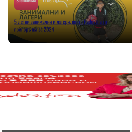
11.06.2024
Забавления
5 летни занимални и лагери, които Radostna ти
препоръчва за 2024