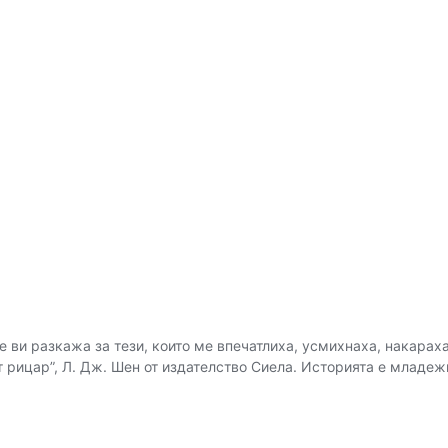
 ви разкажа за тези, които ме впечатлиха, усмихнаха, накараха
ият рицар”, Л. Дж. Шен от издателство Сиела. Историята е мла