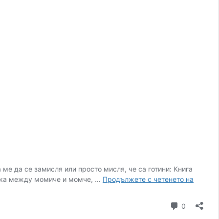
 ме да се замисля или просто мисля, че са готини: Книга
Топ
дежка между момиче и момче, …
Продължете с четенето на
10
на
коментар
0
радост