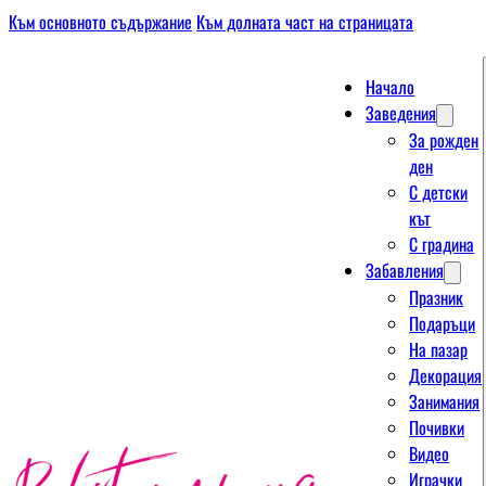
Към основното съдържание
Към долната част на страницата
Начало
Заведения
За рожден
ден
С детски
кът
С градина
Забавления
Празник
Подаръци
На пазар
Декорация
Занимания
Почивки
Видео
Играчки