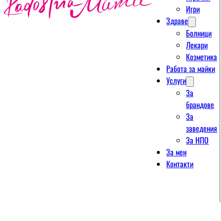
Игри
Здраве
Болници
Лекари
Козметика
Работа за майки
Услуги
За
брандове
За
заведения
За НПО
За мен
Контакти