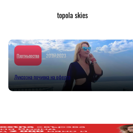
topola skies
20.07.2023
Партньорства
Луксозна почивка на офертa