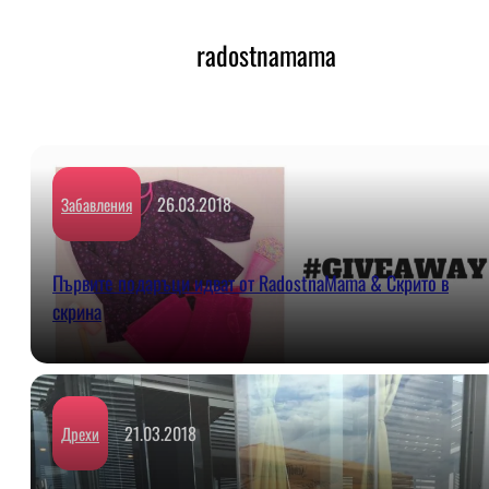
radostnamama
26.03.2018
Забавления
Първите подаръци идват от RadostnaMama & Скрито в
скрина
21.03.2018
Дрехи