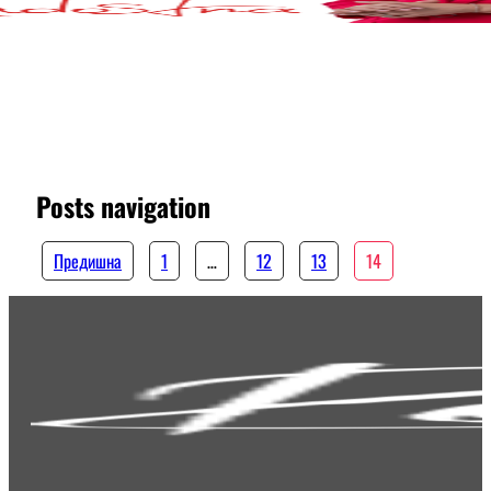
Posts navigation
Предишна
1
…
12
13
14