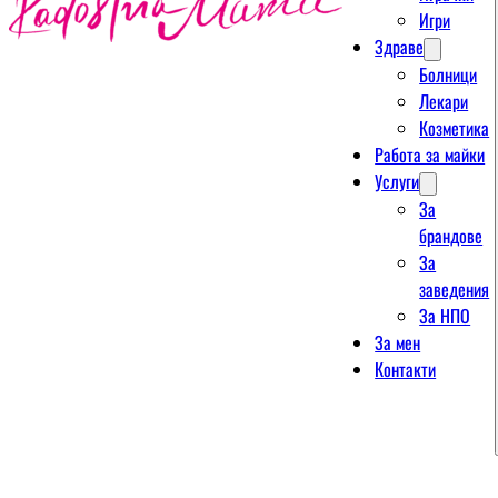
Игри
Здраве
Болници
Лекари
Козметика
Работа за майки
Услуги
За
брандове
За
заведения
За НПО
За мен
Контакти