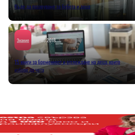
Къде да пазаруваме за бебета и деца
12.03.2018
Знаниe
15 книги за бременност и отглеждане на деца, които
избрах да чета