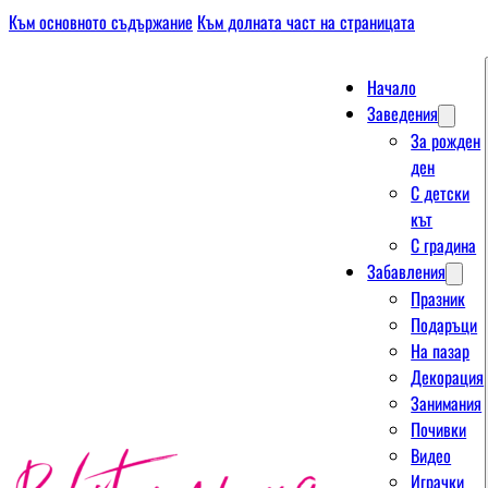
Към основното съдържание
Към долната част на страницата
Начало
Заведения
За рожден
ден
С детски
кът
С градина
Забавления
Празник
Подаръци
На пазар
Декорация
Занимания
Почивки
Видео
Играчки