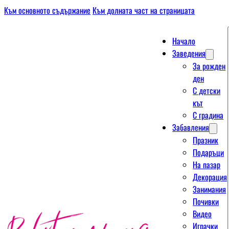
Към основното съдържание
Към долната част на страницата
Начало
Заведения
За рожден
ден
С детски
кът
С градина
Забавления
Празник
Подаръци
На пазар
Декорация
Занимания
Почивки
Видео
Играчки