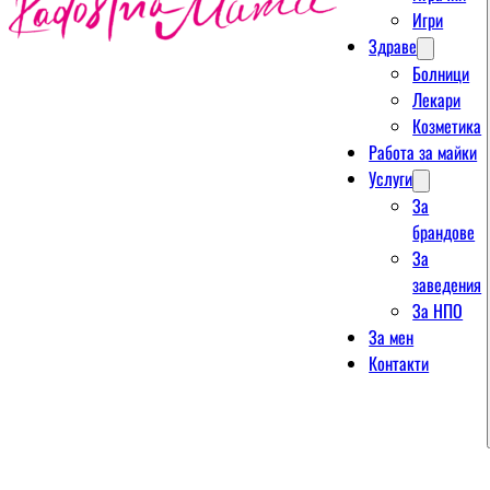
Игри
Здраве
Болници
Лекари
Козметика
Работа за майки
Услуги
За
брандове
За
заведения
За НПО
За мен
Контакти