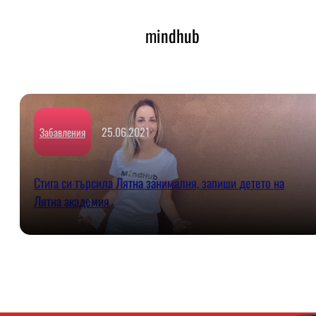
mindhub
25.06.2021
Забавления
Стига си търсила Лятна занималня, запиши детето на
Лятна академия