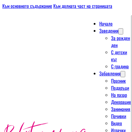
Към основното съдържание
Към долната част на страницата
Начало
Заведения
За рожден
ден
С детски
кът
С градина
Забавления
Празник
Подаръци
На пазар
Декорация
Занимания
Почивки
Видео
Играчки