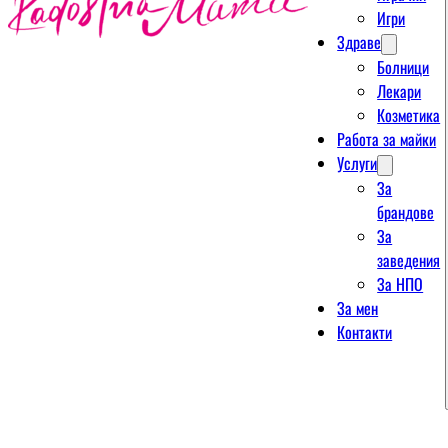
Игри
Здраве
Болници
Лекари
Козметика
Работа за майки
Услуги
За
брандове
За
заведения
За НПО
За мен
Контакти