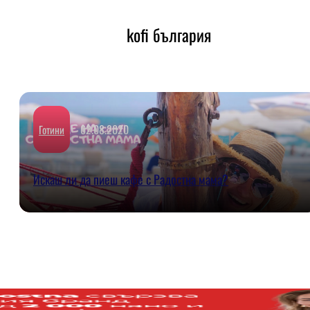
kofi българия
02.08.2020
Готини
Искаш ли да пиеш кафе с Радостна мама?