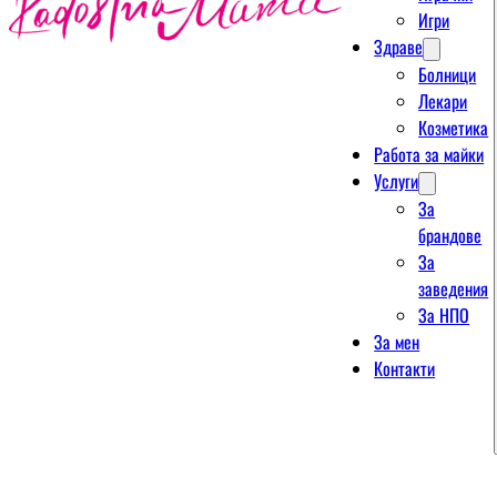
Игри
Здраве
Болници
Лекари
Козметика
Работа за майки
Услуги
За
брандове
За
заведения
За НПО
За мен
Контакти