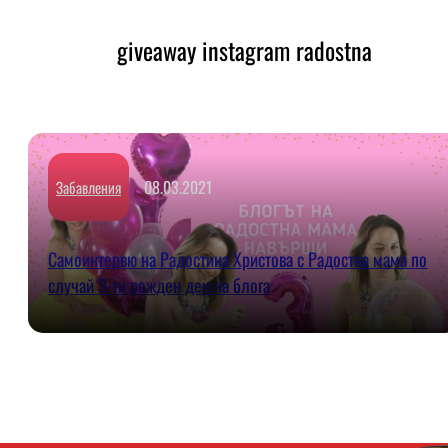
giveaway instagram radostna
08.03.2021
Забавления
Самоинтервю на Радостина Христова с Радостна мама по
случай 3-ти рожден ден на блога