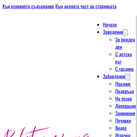
Към основното съдържание
Към долната част на страницата
Начало
Заведения
За рожден
ден
С детски
кът
С градина
Забавления
Празник
Подаръци
На пазар
Декорация
Занимания
Почивки
Видео
Играчки