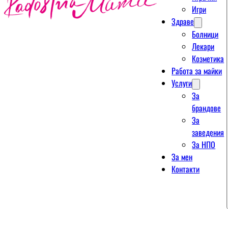
Игри
Здраве
Болници
Лекари
Козметика
Работа за майки
Услуги
За
брандове
За
заведения
За НПО
За мен
Контакти