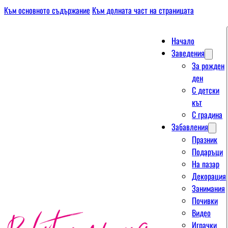
Към основното съдържание
Към долната част на страницата
Начало
Заведения
За рожден
ден
С детски
кът
С градина
Забавления
Празник
Подаръци
На пазар
Декорация
Занимания
Почивки
Видео
Играчки