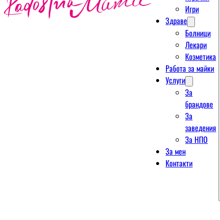
Игри
Здраве
Болници
Лекари
Козметика
Работа за майки
Услуги
За
брандове
За
заведения
За НПО
За мен
Контакти