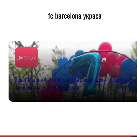
fc barcelona украса
02.07.2023
Декорация
Super Mario и футболен детски рожден ден – безплатни
файлове за печат за декорация