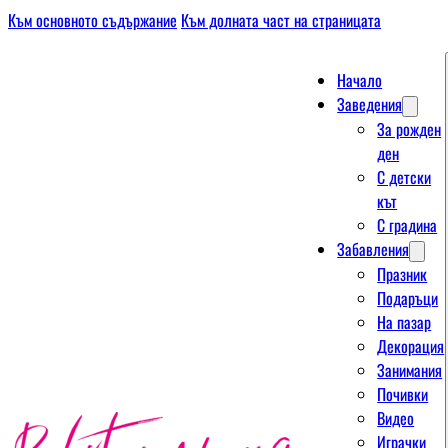
Към основното съдържание
Към долната част на страницата
Начало
Заведения
За рожден
ден
С детски
кът
С градина
Забавления
Празник
Подаръци
На пазар
Декорация
Занимания
Почивки
Видео
Играчки