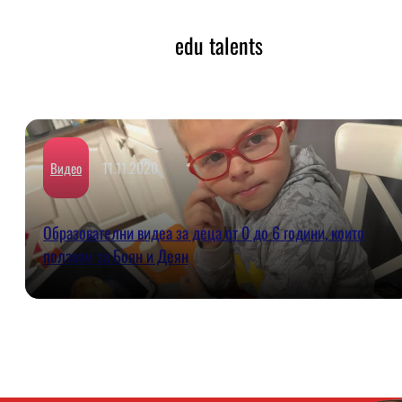
edu talents
11.11.2020
Видео
Образователни видеа за деца от 0 до 6 години, които
ползвам за Боян и Деян