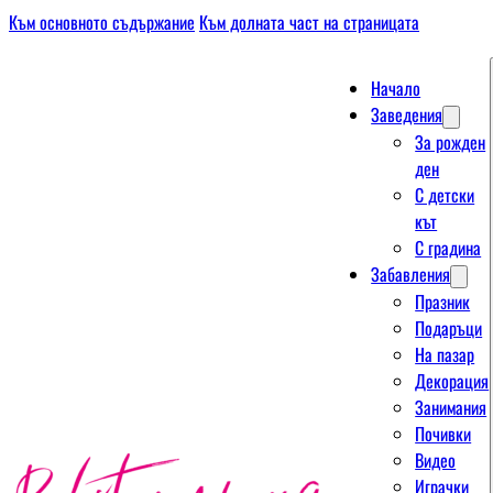
Към основното съдържание
Към долната част на страницата
Начало
Заведения
За рожден
ден
С детски
кът
С градина
Забавления
Празник
Подаръци
На пазар
Декорация
Занимания
Почивки
Видео
Играчки