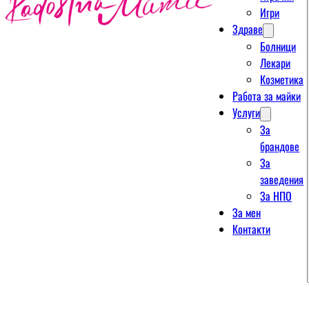
Игри
Здраве
Болници
Лекари
Козметика
Работа за майки
Услуги
За
брандове
За
заведения
За НПО
За мен
Контакти