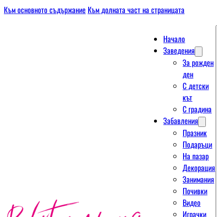
Към основното съдържание
Към долната част на страницата
Начало
Заведения
За рожден
ден
С детски
кът
С градина
Забавления
Празник
Подаръци
На пазар
Декорация
Занимания
Почивки
Видео
Играчки