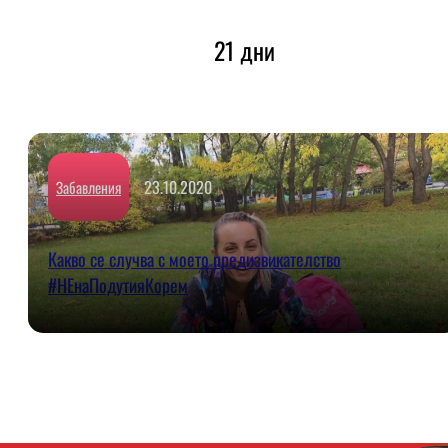
21 дни
23.10.2020
Забавления
Какво се случва с моето предизвикателство
#НЕнаПодутияКорем