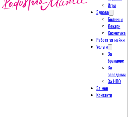
Игри
Здраве
Болници
Лекари
Козметика
Работа за майки
Услуги
За
брандове
За
заведения
За НПО
За мен
Контакти