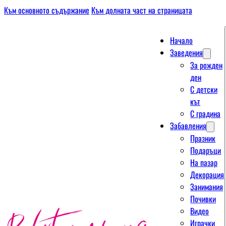
Към основното съдържание
Към долната част на страницата
Начало
Заведения
За рожден
ден
С детски
кът
С градина
Забавления
Празник
Подаръци
На пазар
Декорация
Занимания
Почивки
Видео
Играчки