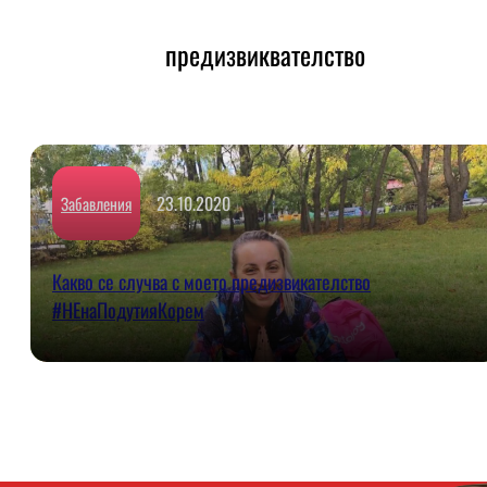
предизвиквателство
23.10.2020
Забавления
Какво се случва с моето предизвикателство
#НЕнаПодутияКорем