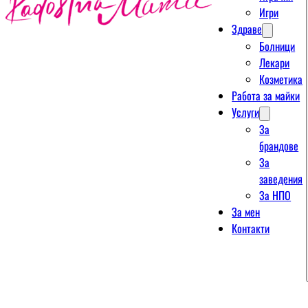
Игри
Здраве
Болници
Лекари
Козметика
Работа за майки
Услуги
За
брандове
За
заведения
За НПО
За мен
Контакти