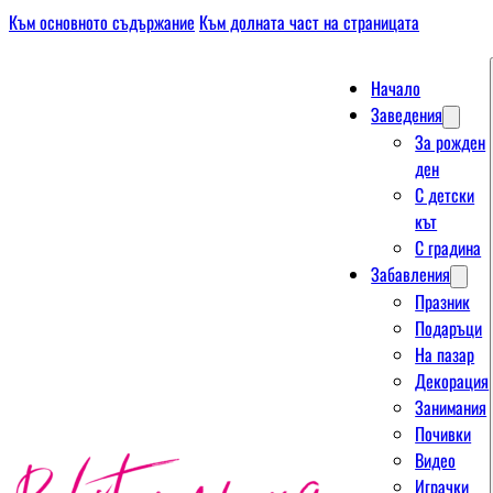
Към основното съдържание
Към долната част на страницата
Начало
Заведения
За рожден
ден
С детски
кът
С градина
Забавления
Празник
Подаръци
На пазар
Декорация
Занимания
Почивки
Видео
Играчки