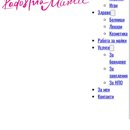
Игри
Здраве
Болници
Лекари
Козметика
Работа за майки
Услуги
За
брандове
За
заведения
За НПО
За мен
Контакти