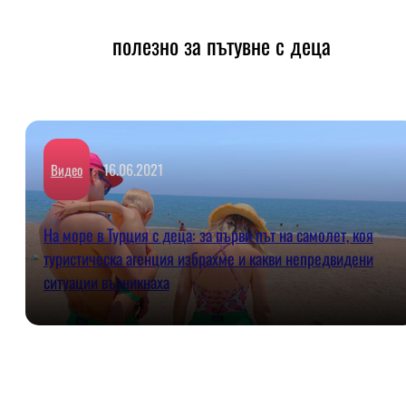
полезно за пътувне с деца
16.06.2021
Видео
На море в Турция с деца: за първи път на самолет, коя
туристическа агенция избрахме и какви непредвидени
ситуации възникнаха