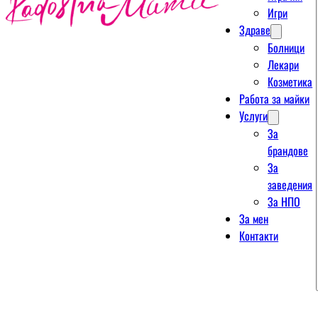
Игри
Здраве
Болници
Лекари
Козметика
Работа за майки
Услуги
За
брандове
За
заведения
За НПО
За мен
Контакти