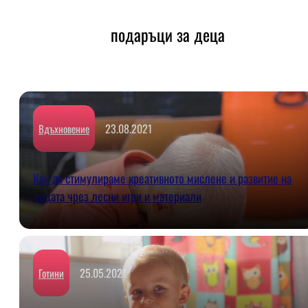
подаръци за деца
23.08.2021
Вдъхновение
Как да стимулираме креативното мислене и развитие на
децата чрез лесни игри и материали
25.05.2021
Готини