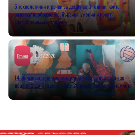
5 технологични играчки за деца над 3 години, които
развиват въображение, бързина, умения и носят
спокойствие и настроение
08.12.2020
Готини
14 образователни и занимателни идеи за подаръци за
деца от 2 до 5 години + още 20 предложения за момчета