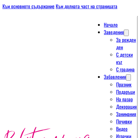
Към основното съдържание
Към долната част на страницата
Начало
Заведения
За рожден
ден
С детски
кът
С градина
Забавления
Празник
Подаръци
На пазар
Декорация
Занимания
Почивки
Видео
Играчки