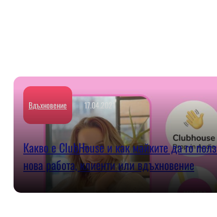
Вдъхновение
17.04.2021
Какво е ClubHouse и как майките да го полз
нова работа, клиенти или вдъхновение