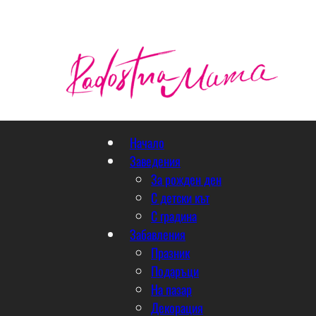
Начало
Заведения
За рожден ден
С детски кът
С градина
Забавления
Празник
Подаръци
На пазар
Декорация