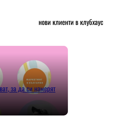
нови клиенти в клубхаус
ват, за да си намерят