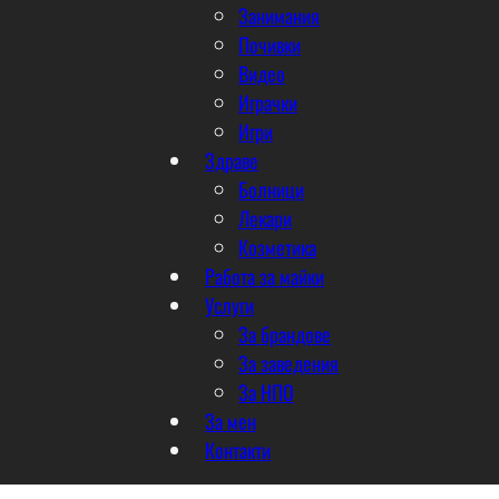
Занимания
Почивки
Видео
Играчки
Игри
Здраве
Болници
Лекари
Козметика
Работа за майки
Услуги
За брандове
За заведения
За НПО
За мен
Контакти