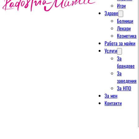
Игри
Здраве
Болници
Лекари
Козметика
Работа за майки
Услуги
За
брандове
За
заведения
За НПО
За мен
Контакти