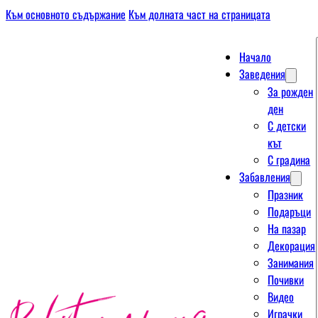
Към основното съдържание
Към долната част на страницата
Начало
Заведения
За рожден
ден
С детски
кът
С градина
Забавления
Празник
Подаръци
На пазар
Декорация
Занимания
Почивки
Видео
Играчки