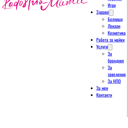
Игри
Здраве
Болници
Лекари
Козметика
Работа за майки
Услуги
За
брандове
За
заведения
За НПО
За мен
Контакти