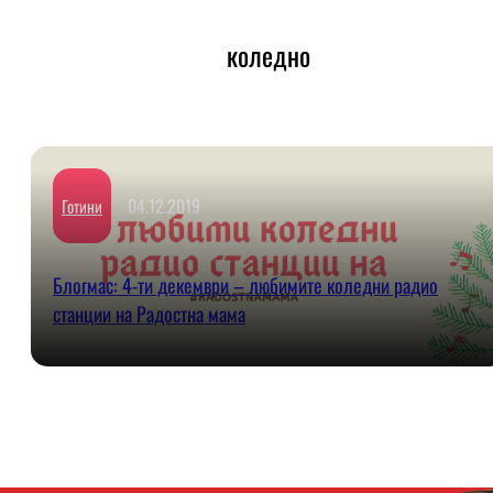
коледно
04.12.2019
Готини
Блогмас: 4-ти декември – любимите коледни радио
станции на Радостна мама