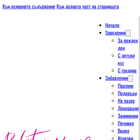
Към основното съдържание
Към долната част на страницата
Начало
Заведения
За рожден
ден
С детски
кът
С градина
Забавления
Празник
Подаръци
На пазар
Декорация
Занимания
Почивки
Видео
Играчки