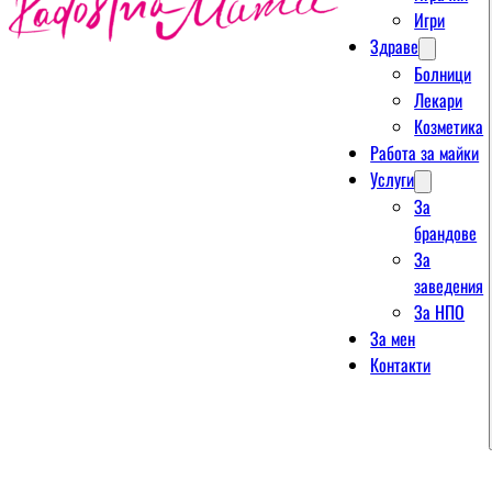
Игри
Здраве
Болници
Лекари
Козметика
Работа за майки
Услуги
За
брандове
За
заведения
За НПО
За мен
Контакти