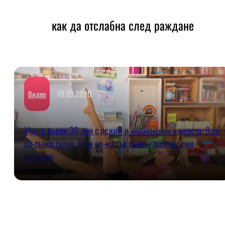
как да отслабна след раждане
18.09.2020
Видео
Моите първи 30 дни с режим и упражнения в живота: 9 см
по-тънка талия, 5 см по-малък ханш и още големи
промени