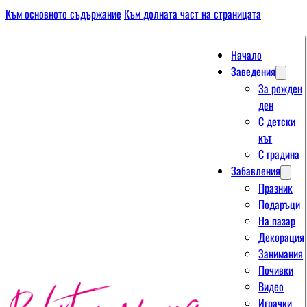
Към основното съдържание
Към долната част на страницата
Начало
Заведения
За рожден
ден
С детски
кът
С градина
Забавления
Празник
Подаръци
На пазар
Декорация
Занимания
Почивки
Видео
Играчки