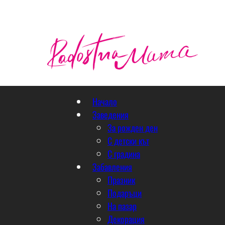
Начало
Заведения
За рожден ден
С детски кът
С градина
Забавления
Празник
Подаръци
На пазар
Декорация