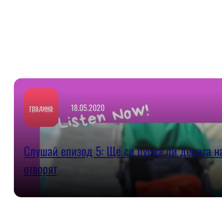
градина
18.05.2020
Слушай епизод 5: Ще си пусна ли децата на
отворят