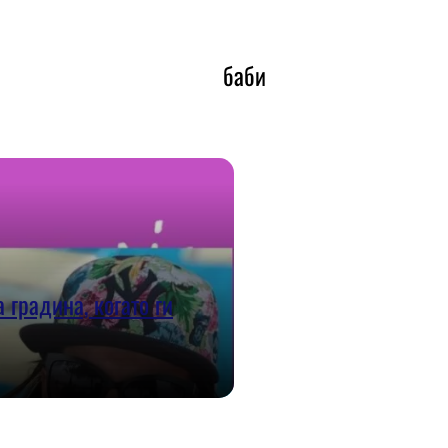
баби
 градина, когато ги