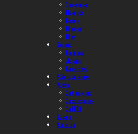
Занимания
Почивки
Видео
Играчки
Игри
Здраве
Болници
Лекари
Козметика
Работа за майки
Услуги
За брандове
За заведения
За НПО
За мен
Контакти