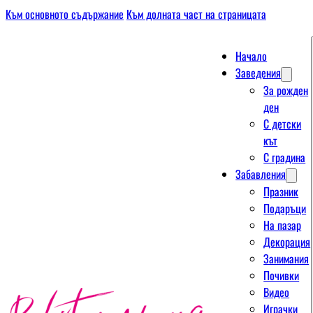
Към основното съдържание
Към долната част на страницата
Начало
Заведения
За рожден
ден
С детски
кът
С градина
Забавления
Празник
Подаръци
На пазар
Декорация
Занимания
Почивки
Видео
Играчки