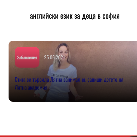
английски език за деца в софия
25.06.2021
Забавления
Стига си търсила Лятна занималня, запиши детето на
Лятна академия