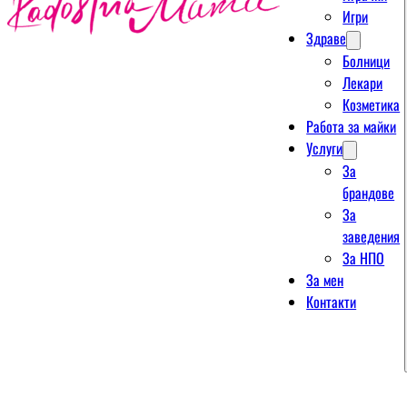
Игри
Здраве
Болници
Лекари
Козметика
Работа за майки
Услуги
За
брандове
За
заведения
За НПО
За мен
Контакти