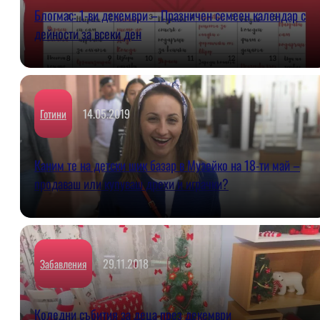
Блогмас: 1-ви декември – Празничен семеен календар с
дейности за всеки ден
14.05.2019
Готини
Каним те на детски шик базар в Музейко на 18-ти май –
продаваш или купуваш дрехи и играчки?
29.11.2018
Забавления
Коледни събития за деца през декември