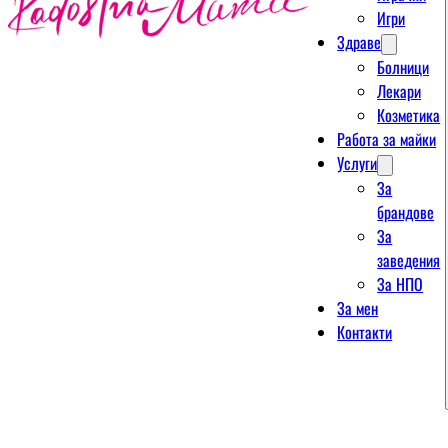
Игри
Здраве
Болници
Лекари
Козметика
Работа за майки
Услуги
За
брандове
За
заведения
За НПО
За мен
Контакти