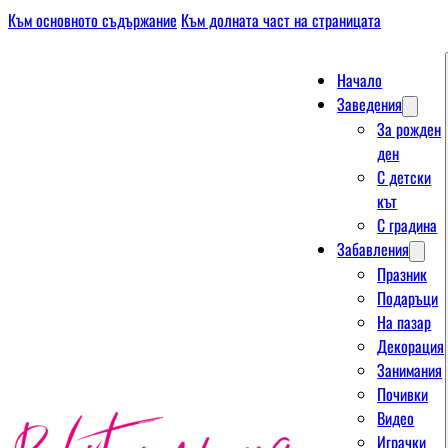
Към основното съдържание
Към долната част на страницата
Начало
Заведения
За рожден
ден
С детски
кът
С градина
Забавления
Празник
Подаръци
На пазар
Декорация
Занимания
Почивки
Видео
Играчки