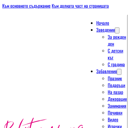
Към основното съдържание
Към долната част на страницата
Начало
Заведения
За рожден
ден
С детски
кът
С градина
Забавления
Празник
Подаръци
На пазар
Декорация
Занимания
Почивки
Видео
Играчки