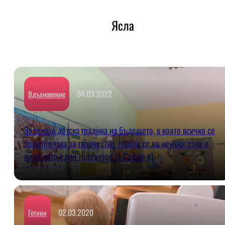
Ясла
04.03.2022
Вдъхновение
Зелената детска градина на бъдещето, в която всичко се
преизползва за творчество, говори се на немски език и
няма нито един телевизор (в София е)
02.03.2020
Готини