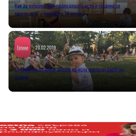
Как да избереш най-подходящата ясла и градина за
твоето дете – чеклист с 14 точки
20.02.2019
Готини
11 причини да пратя децата на ясла около първата им
година