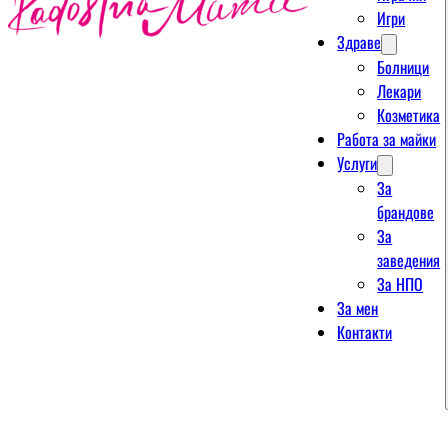
Игри
Здраве
Болници
Лекари
Козметика
Работа за майки
Услуги
За
брандове
За
заведения
За НПО
За мен
Контакти