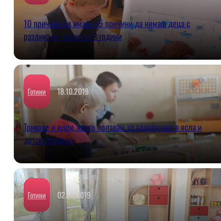
10 причини да имаш и 5 причини да нямаш деца с
разлика по-малка от 2 години
18.10.2019
Готини
Трикове и идеи, които ползвам за адаптиране в ясла и
детска градина
02.09.2019
Готини