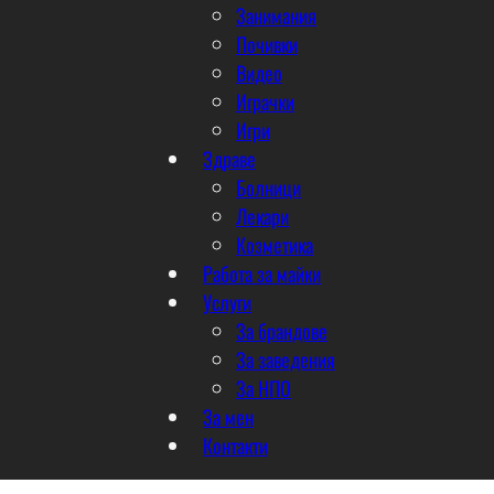
Занимания
Почивки
Видео
Играчки
Игри
Здраве
Болници
Лекари
Козметика
Работа за майки
Услуги
За брандове
За заведения
За НПО
За мен
Контакти