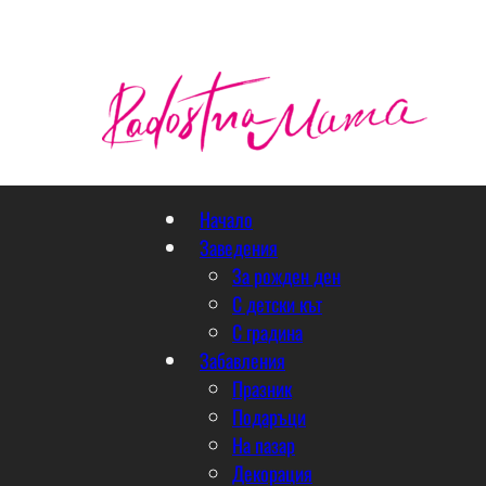
Начало
Заведения
За рожден ден
С детски кът
С градина
Забавления
Празник
Подаръци
На пазар
Декорация