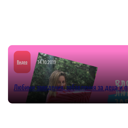
Видео
14.10.2019
Любими заведения, забавления за деца и п