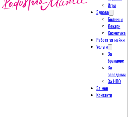
Игри
Здраве
Болници
Лекари
Козметика
Работа за майки
Услуги
За
брандове
За
заведения
За НПО
За мен
Контакти