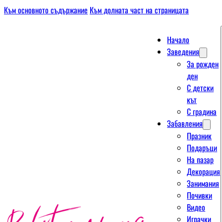
Към основното съдържание
Към долната част на страницата
Начало
Заведения
За рожден
ден
С детски
кът
С градина
Забавления
Празник
Подаръци
На пазар
Декорация
Занимания
Почивки
Видео
Играчки