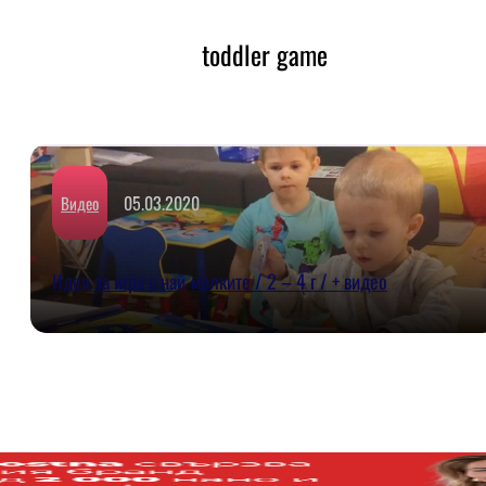
toddler game
05.03.2020
Видео
Идея за игра с най-малките / 2 – 4 г / + видео