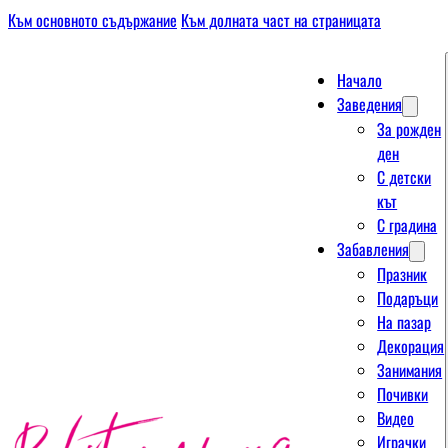
Към основното съдържание
Към долната част на страницата
Начало
Заведения
За рожден
ден
С детски
кът
С градина
Забавления
Празник
Подаръци
На пазар
Декорация
Занимания
Почивки
Видео
Играчки