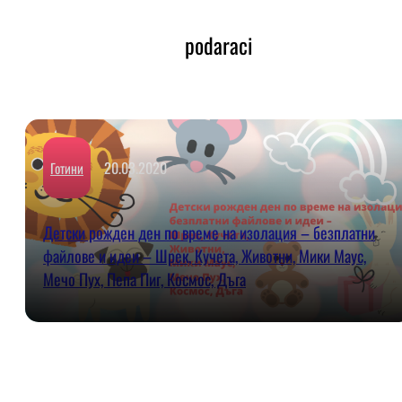
podaraci
20.03.2020
Готини
Детски рожден ден по време на изолация – безплатни
файлове и идеи – Шрек, Кучета, Животни, Мики Маус,
Мечо Пух, Пепа Пиг, Космос, Дъга