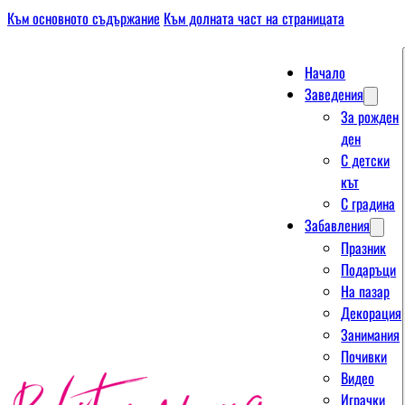
Към основното съдържание
Към долната част на страницата
Начало
Заведения
За рожден
ден
С детски
кът
С градина
Забавления
Празник
Подаръци
На пазар
Декорация
Занимания
Почивки
Видео
Играчки