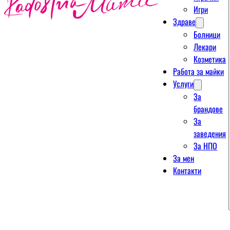
Игри
Здраве
Болници
Лекари
Козметика
Работа за майки
Услуги
За
брандове
За
заведения
За НПО
За мен
Контакти