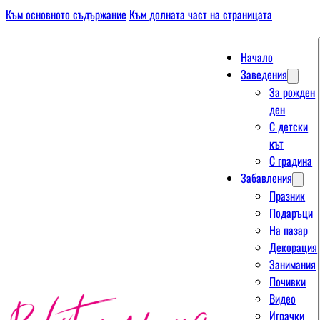
Към основното съдържание
Към долната част на страницата
Начало
Заведения
За рожден
ден
С детски
кът
С градина
Забавления
Празник
Подаръци
На пазар
Декорация
Занимания
Почивки
Видео
Играчки