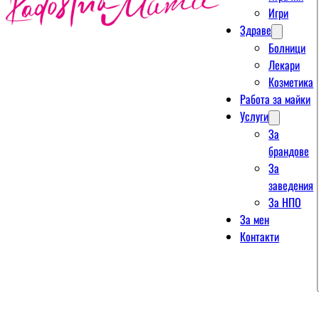
Игри
Здраве
Болници
Лекари
Козметика
Работа за майки
Услуги
За
брандове
За
заведения
За НПО
За мен
Контакти