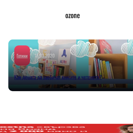
ozone
18.03.2020
Готини
Как децата да заобичат книгите и четенето?