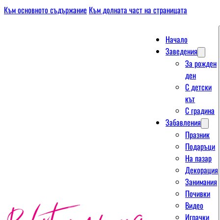
Към основното съдържание
Към долната част на страницата
Начало
Заведения
За рожден
ден
С детски
кът
С градина
Забавления
Празник
Подаръци
На пазар
Декорация
Занимания
Почивки
Видео
Играчки