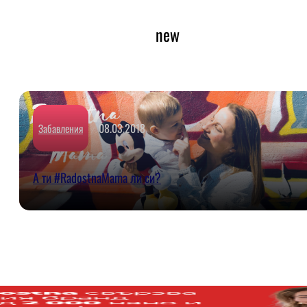
new
08.03.2018
Забавления
А ти #RadostnaMama ли си?