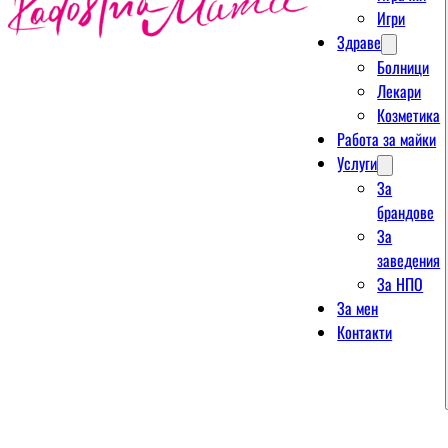
Игри
Здраве
Болници
Лекари
Козметика
Работа за майки
Услуги
За
брандове
За
заведения
За НПО
За мен
Контакти