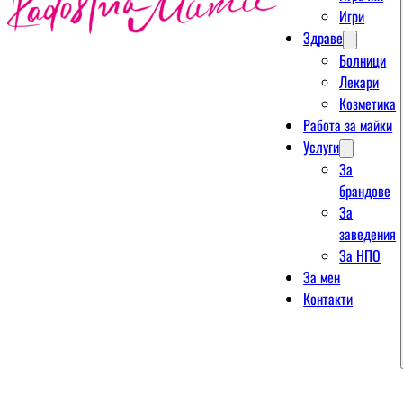
Игри
Здраве
Болници
Лекари
Козметика
Работа за майки
Услуги
За
брандове
За
заведения
За НПО
За мен
Контакти