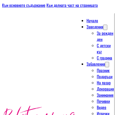
Към основното съдържание
Към долната част на страницата
Начало
Заведения
За рожден
ден
С детски
кът
С градина
Забавления
Празник
Подаръци
На пазар
Декорация
Занимания
Почивки
Видео
Играчки