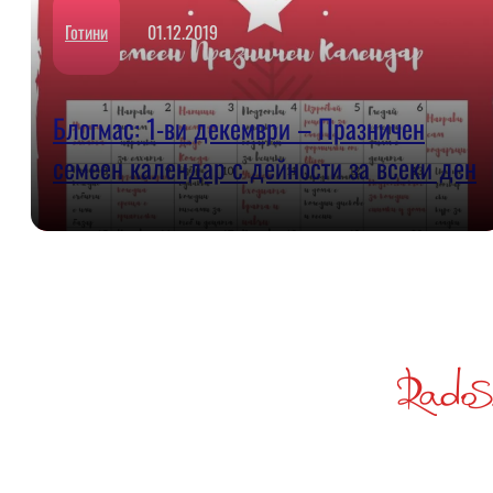
Готини
01.12.2019
Блогмас: 1-ви декември – Празничен
семеен календар с дейности за всеки ден