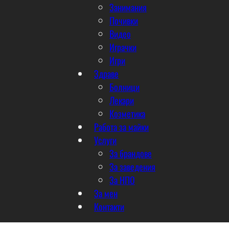
Занимания
Почивки
Видео
Играчки
Игри
Здраве
Болници
Лекари
Козметика
Работа за майки
Услуги
За брандове
За заведения
За НПО
За мен
Контакти