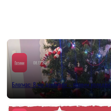
Готини
08.12.2019
Блогмас: 8-ми декември – правим коледни 