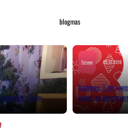
blogmas
Готини
05.12.2019
Блогмас: 5-ти дек
картички с Боян
които да пропусне