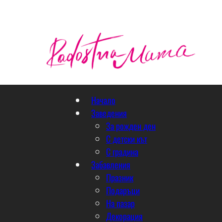
Начало
Заведения
За рожден ден
С детски кът
С градина
Забавления
Празник
Подаръци
На пазар
Декорация