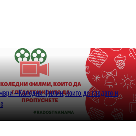
ември –Коледни филми, които да гледате и
те