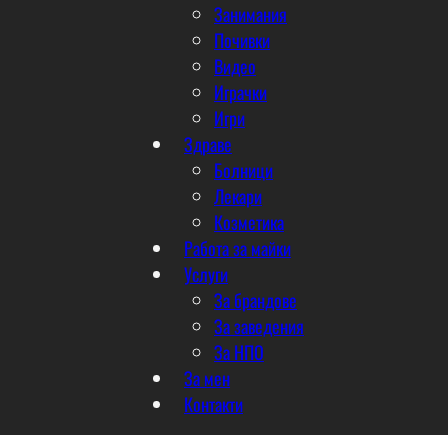
Занимания
Почивки
Видео
Играчки
Игри
Здраве
Болници
Лекари
Козметика
Работа за майки
Услуги
За брандове
За заведения
За НПО
За мен
Контакти