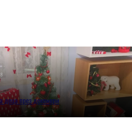
18
а деца през декември