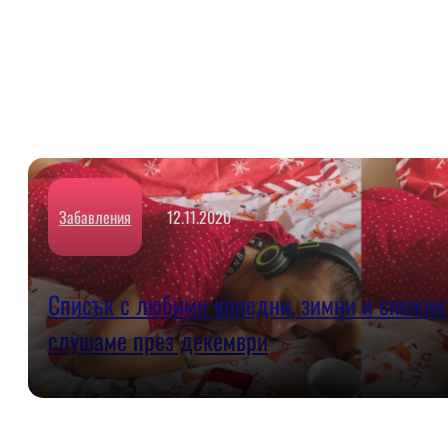
Забавления
12.11.2020
Списък с любими коледни, зимни и снежни 
слушаме през декември