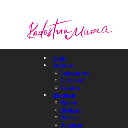
Начало
Заведения
За рожден ден
С детски кът
С градина
Забавления
Празник
Подаръци
На пазар
Декорация