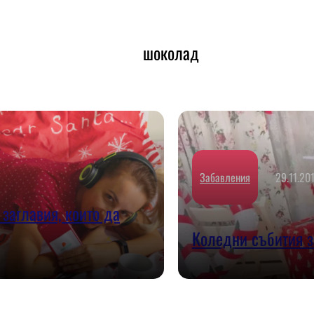
шоколад
Забавления
29.11.20
заглавия, които да
Коледни събития з