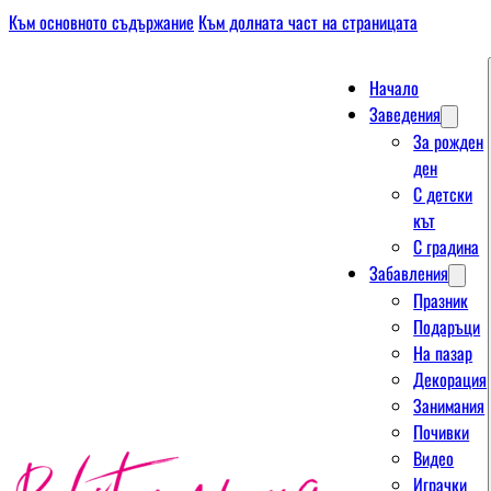
Към основното съдържание
Към долната част на страницата
Начало
Заведения
За рожден
ден
С детски
кът
С градина
Забавления
Празник
Подаръци
На пазар
Декорация
Занимания
Почивки
Видео
Играчки