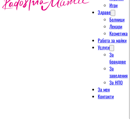
Игри
Здраве
Болници
Лекари
Козметика
Работа за майки
Услуги
За
брандове
За
заведения
За НПО
За мен
Контакти