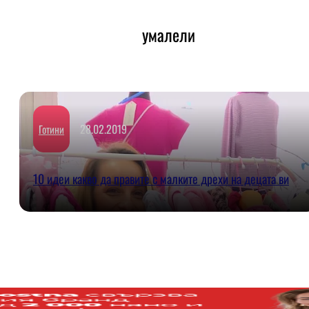
умалели
28.02.2019
Готини
10 идеи какво да правите с малките дрехи на децата ви