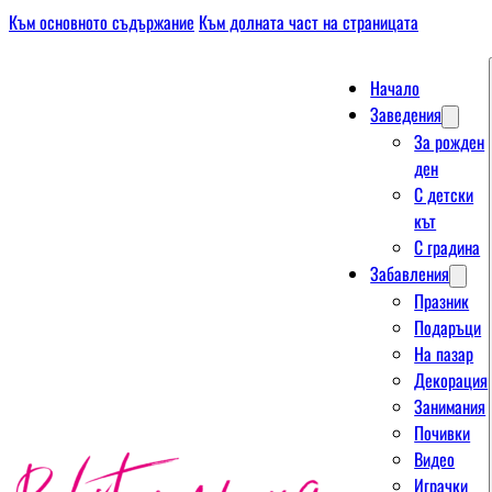
Към основното съдържание
Към долната част на страницата
Начало
Заведения
За рожден
ден
С детски
кът
С градина
Забавления
Празник
Подаръци
На пазар
Декорация
Занимания
Почивки
Видео
Играчки