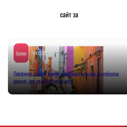
сайт за
04.02.2020
Готини
Парфюми за нови майки и татковци или как да избереш
аромат, ако от скоро имаш дете