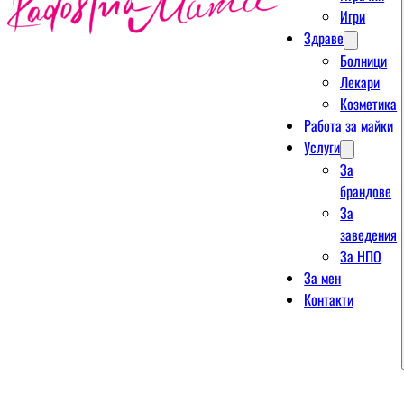
Игри
Здраве
Болници
Лекари
Козметика
Работа за майки
Услуги
За
брандове
За
заведения
За НПО
За мен
Контакти