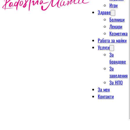
Игри
Здраве
Болници
Лекари
Козметика
Работа за майки
Услуги
За
брандове
За
заведения
За НПО
За мен
Контакти