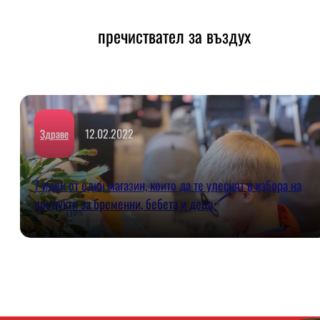
пречиствател за въздух
12.02.2022
Здраве
7 идеи от един магазин, които да те улеснят в избора на
продукти за бременни, бебета и деца