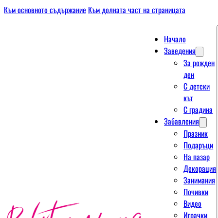
Към основното съдържание
Към долната част на страницата
Начало
Заведения
За рожден
ден
С детски
кът
С градина
Забавления
Празник
Подаръци
На пазар
Декорация
Занимания
Почивки
Видео
Играчки