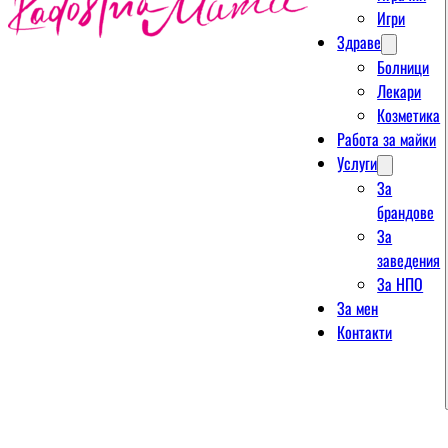
Игри
Здраве
Болници
Лекари
Козметика
Работа за майки
Услуги
За
брандове
За
заведения
За НПО
За мен
Контакти