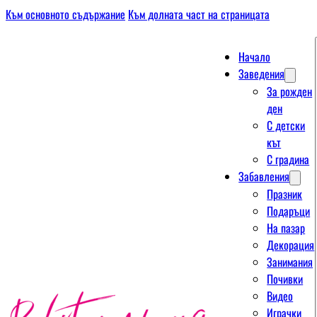
Към основното съдържание
Към долната част на страницата
Начало
Заведения
За рожден
ден
С детски
кът
С градина
Забавления
Празник
Подаръци
На пазар
Декорация
Занимания
Почивки
Видео
Играчки