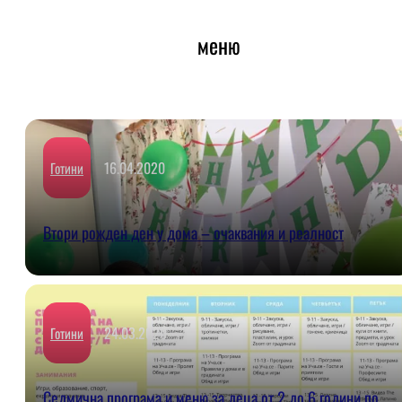
меню
16.04.2020
Готини
Втори рожден ден у дома – очаквания и реалност
24.03.2020
Готини
Седмична програма и меню за деца от 2 до 6 години по