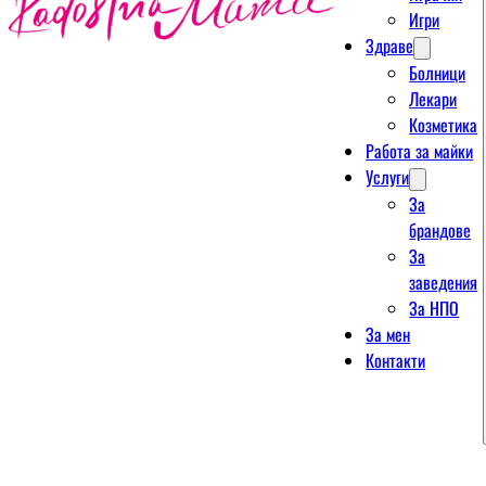
Игри
Здраве
Болници
Лекари
Козметика
Работа за майки
Услуги
За
брандове
За
заведения
За НПО
За мен
Контакти