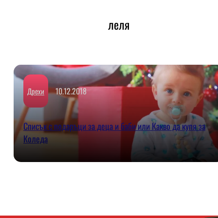
леля
10.12.2018
Дрехи
Списък с подаръци за деца и баби или Какво да купя за
Коледа