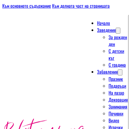
Към основното съдържание
Към долната част на страницата
Начало
Заведения
За рожден
ден
С детски
кът
С градина
Забавления
Празник
Подаръци
На пазар
Декорация
Занимания
Почивки
Видео
Играчки